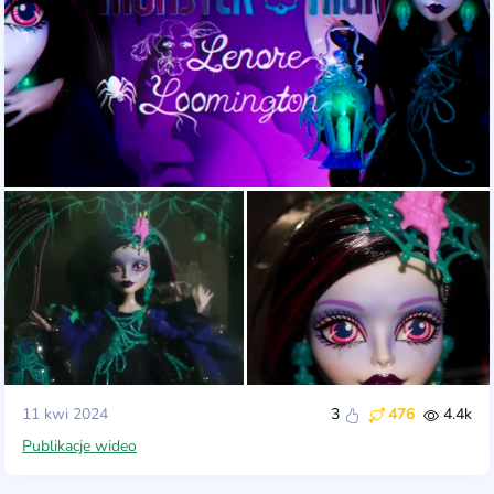
11 kwi 2024
3
476
4.4k
Publikacje wideo