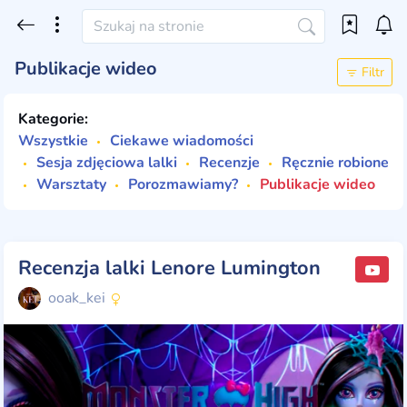
Publikacje wideo
Filtr
Kategorie:
Wszystkie
Ciekawe wiadomości
Sesja zdjęciowa lalki
Recenzje
Ręcznie robione
Warsztaty
Porozmawiamy?
Publikacje wideo
Recenzja lalki Lenore Lumington
ooak_kei