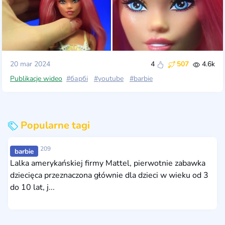
20 mar 2024
4
507
4.6k
Publikacje wideo
#барбі
#youtube
#barbie
Popularne tagi
209
barbie
Lalka amerykańskiej firmy Mattel, pierwotnie zabawka
dziecięca przeznaczona głównie dla dzieci w wieku od 3
do 10 lat, j...