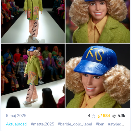
6 maj 2025
4
584
5.3k
Aktualności
#mattel2025
#barbie_gold_label
#ken
#styled_by_design