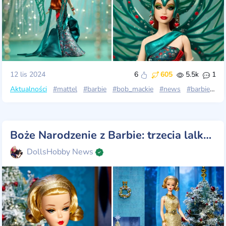
12 lis 2024
6
605
5.5k
1
Aktualności
#mattel
#barbie
#bob_mackie
#news
#barbie_gold_label
Boże Narodzenie z Barbie: trzecia lalka z serii „12 dni”.
DollsHobby News