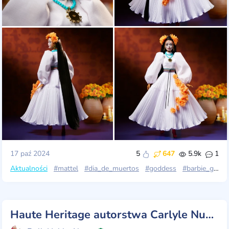
17 paź 2024
5
647
5.9k
1
Aktualności
#mattel
#dia_de_muertos
#goddess
#barbie_gold_label
Haute Heritage autorstwa Carlyle Nuera, Barbie stylizowana przez Design Doll 2, Mattel, 2024