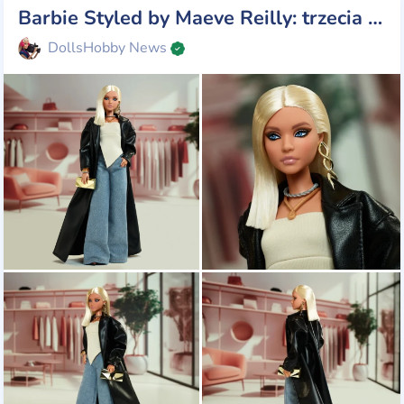
Barbie Styled by Maeve Reilly: trzecia lalka z serii „Styled by Design”.
DollsHobby News