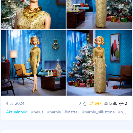
4 lis 2024
7
647
5.8k
2
Aktualności
#news
#barbie
#mattel
#barbie_silkstone
#barbie_gold_label