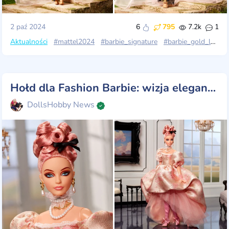
2 paź 2024
6
795
7.2k
1
Aktualności
#mattel2024
#barbie_signature
#barbie_gold_label
Hołd dla Fashion Barbie: wizja elegancji w czasie!
DollsHobby News