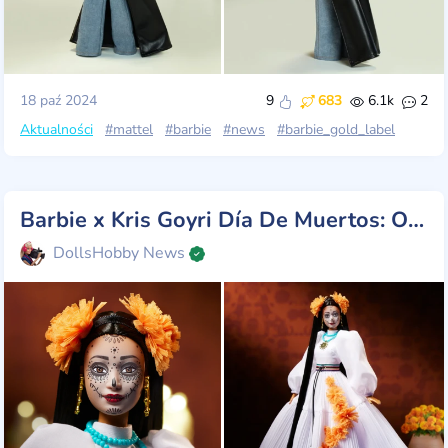
18 paź 2024
9
683
6.1k
2
Aktualności
#mattel
#barbie
#news
#barbie_gold_label
Barbie x Kris Goyri Día De Muertos: Oszałamiający hołd dla tradycji
DollsHobby News