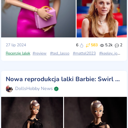
27 lip 2024
6
583
5.2k
2
Recenzje lalek
#review
#ted_lasso
#mattel2023
#keeley_jones
Nowa reprodukcja lalki Barbie: Swirl Pony „Black Magic”
DollsHobby News