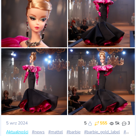
5 wrz 2024
5
555
5k
3
Aktualności
#news
#mattel
#barbie
#barbie_gold_label
#barbie_silkstone