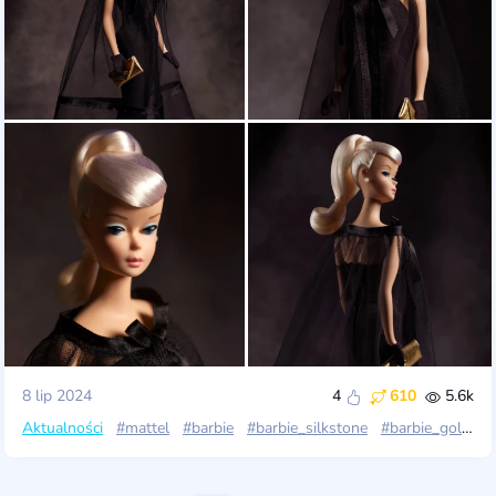
8 lip 2024
4
610
5.6k
Aktualności
#mattel
#barbie
#barbie_silkstone
#barbie_gold_label