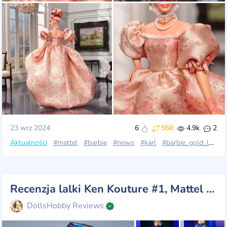
23 wrz 2024
6
550
4.9k
2
Aktualności
#mattel
#barbie
#news
#karl
#barbie_gold_label
Recenzja lalki Ken Kouture #1, Mattel 2024 💙
DollsHobby Reviews