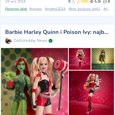
19 wrz 2024
9
606
5.2k
8
Recenzje lalek
#review
#mattel2024
#ken_kouture_doll1
#tate
Barbie Harley Quinn i Poison Ivy: najbardziej poszukiwani złoczyńcy w Gotham
DollsHobby News