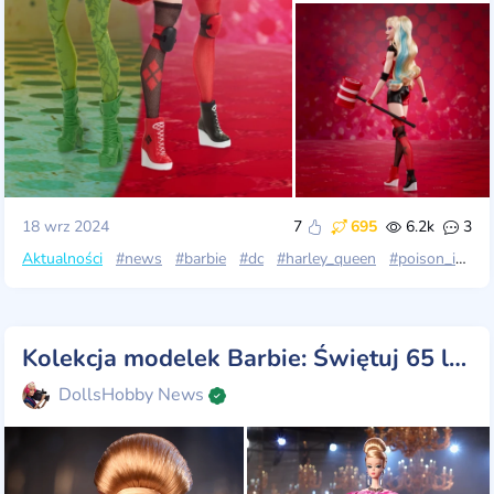
18 wrz 2024
7
695
6.2k
3
Aktualności
#news
#barbie
#dc
#harley_queen
#poison_ivy
#
Kolekcja modelek Barbie: Świętuj 65 lat legendarnej elegancji dzięki drugiej lalce w kolekcji!
DollsHobby News