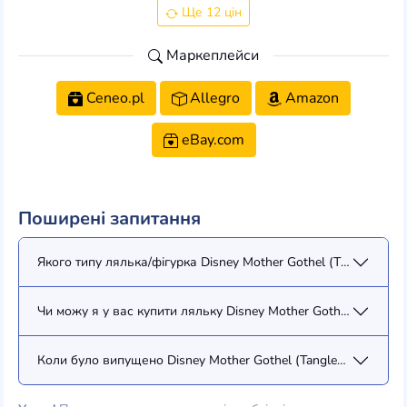
Ще 12 цін
Маркеплейси
Ceneo.pl
Allegro
Amazon
eBay.com
Поширені запитання
Якого типу лялька/фігурка Disney Mother Gothel (Tangled) Li
Чи можу я у вас купити ляльку Disney Mother Gothel (Tangled
Коли було випущено Disney Mother Gothel (Tangled) Limited 