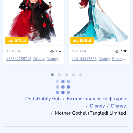
від 571 zł
від 686 zł
15.10.24
3.6k
15.10.24
2.9k
416142755713
Disney
Disney
Midnight Masquerade
416143347665
Disney
Disney
Midn
DollsHobby.club
Каталог ляльок та фігурок
Disney
Disney
Mother Gothel (Tangled) Limited