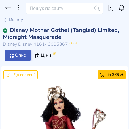
Disney
Disney Mother Gothel (Tangled) Limited,
Midnight Masquerade
2024
Disney Disney 416143005367
15
Опис
Ціни
До колекції
від 366 zł