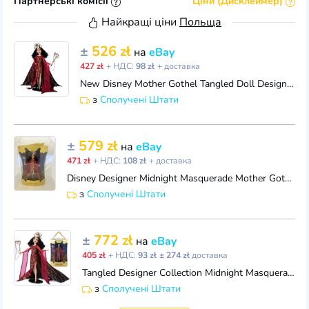
Партнерські комісії
Ціни (Дисклеймер)
Найкращі ціни
Польща
±
526 zł
на
eBay
427 zł
+ НДС:
98 zł
+ доставка
New Disney Mother Gothel Tangled Doll Designer Collection Midnight Masquerade
з
Сполучені Штати
±
579 zł
на
eBay
471 zł
+ НДС:
108 zł
+ доставка
Disney Designer Midnight Masquerade Mother Gothel Doll Tangled
з
Сполучені Штати
±
772 zł
на
eBay
405 zł
+ НДС:
93 zł
± 274 zł
доставка
Tangled Designer Collection Midnight Masquerade Mother Gothel 12-Inch Doll
з
Сполучені Штати