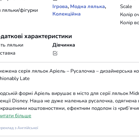
Ігрова
,
Модна лялька
,
Scale
 ляльки/фігурки
Колекційна
Колір о
Колір в
даткові характеристики
ть ляльки
Дівчинка
ставка
ежена серія ляльок Аріель – Русалочка – дизайнерська кол
hionably Late
юдській формі Аріель вирушає в місто для серії ляльок Mid
екції Disney. Наша не дуже маленька русалочка, одягнена
крашеними коштовностями, ефектним подолом із «риб’ячи
читати більше
реклад з Англійської