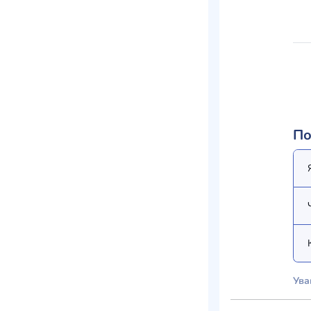
По
Ува