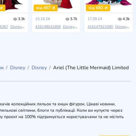
zł
від 457 zł
від 682 zł
3.3k
15.10.24
3.7k
17.09.24
4.3k
5367
t Masquerade
Disney
Disney
416148041858
Midnight Masquerade
Disney
Disney
416147921090
Midnight Masquerade
Disney
Dis
ок
Disney
Disney
Ariel (The Little Mermaid) Limited
вачів колекційних ляльок та екшн фігурок. Цікаві новини,
ялькові світлини, блоги та публікації. Коли ви купуєте через
у проєкт на 100% підтримується користувачами та не містить