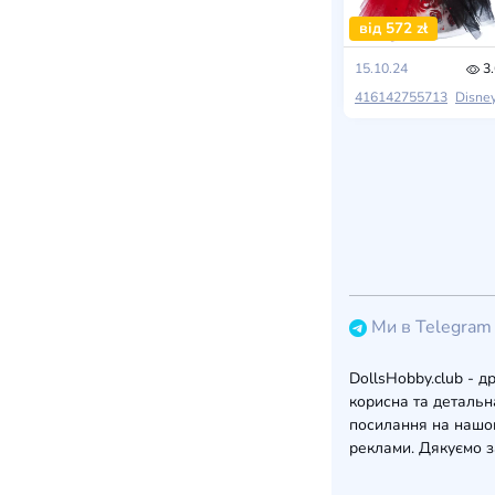
від 572 zł
15.10.24
3.
416142755713
Disne
Ми в Telegram
DollsHobby.club - д
корисна та детальна
посилання на нашом
реклами. Дякуємо з