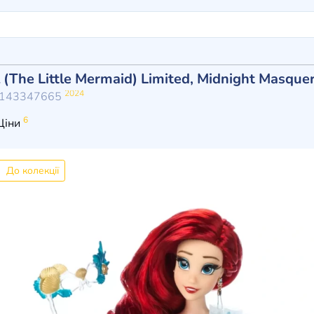
l (The Little Mermaid) Limited, Midnight Masque
2024
16143347665
6
Ціни
До колекції