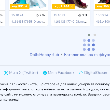
від 801 zł
від 1 144 zł
від 366 
6k
15.10.24
2.9k
15.10.24
3.3k
15.10.24
y
Disney
416143347665
Midnight Masquerade
Disney
Disney
416143347740
Midnight Masquerade
Disney
Disney
41614300
Midnigh
DollsHobby.club
Каталог ляльок та фігур
Ми в X (Twitter)
Ми в Facebook
DigitalOcean
ружня лялькоспільнота, що створена для колекціонерів та поцінову
 інформація, каталог колекційних та екшн ляльок й фігурок, якісні л
у сайті, ми можемо отримувати партнерську комісію. Завдяки цьом
а підтримку!