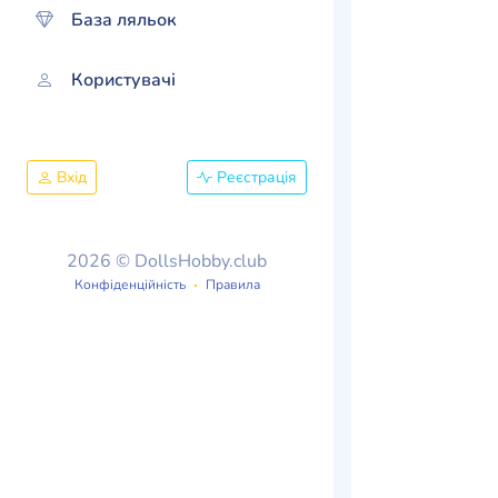
База ляльок
Користувачі
Вхід
Реєстрація
2026 © DollsHobby.club
Конфіденційність
Правила