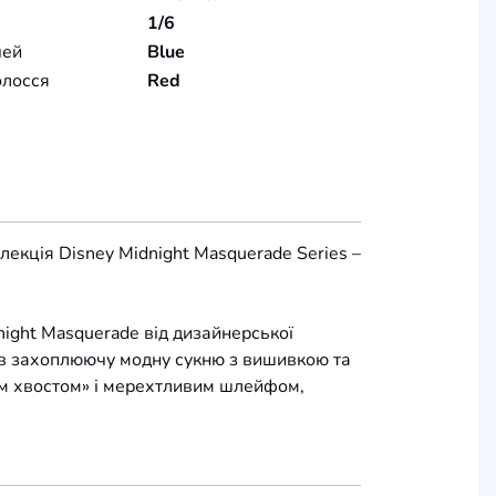
1/6
чей
Blue
олосся
Red
екція Disney Midnight Masquerade Series –
night Masquerade від дизайнерської
 в захоплюючу модну сукню з вишивкою та
м хвостом» і мерехтливим шлейфом,