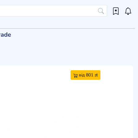
rade
від 801 zł