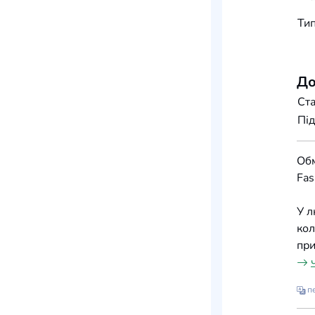
Тип
До
Ста
Під
Обм
Fas
У л
кол
при
пе