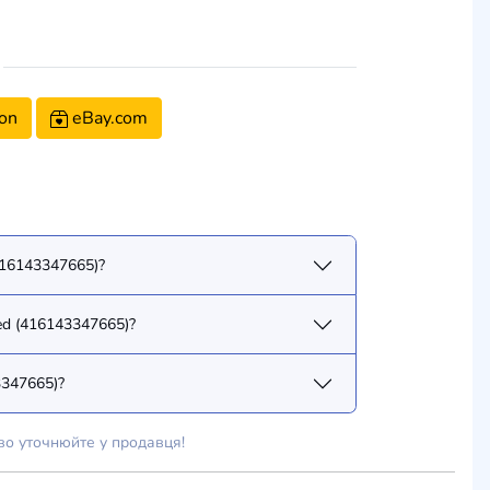
on
eBay.com
(416143347665)?
ted (416143347665)?
3347665)?
во уточнюйте у продавця!