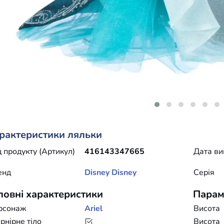
рактеристики ляльки
 продукту (Артикул)
416143347665
Дата ви
енд
Disney
Disney
Серія
ловні характеристики
Парам
рсонаж
Ariel
Висота
нірне тіло
Висота