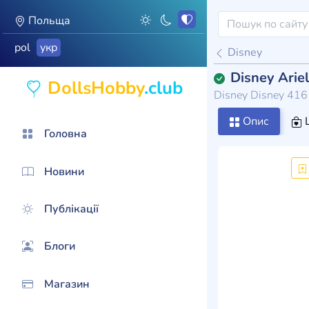
Польща
pol
укр
Disney
Disney Arie
DollsHobby
.club
Disney Disney 4
Опис
Головна
Новини
Публікації
Блоги
Магазин