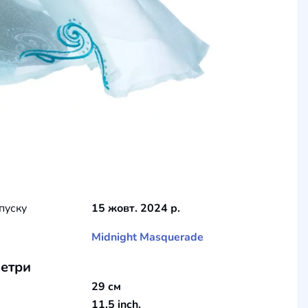
пуску
15 жовт. 2024 р.
Midnight Masquerade
етри
29 см
11.5 inch.