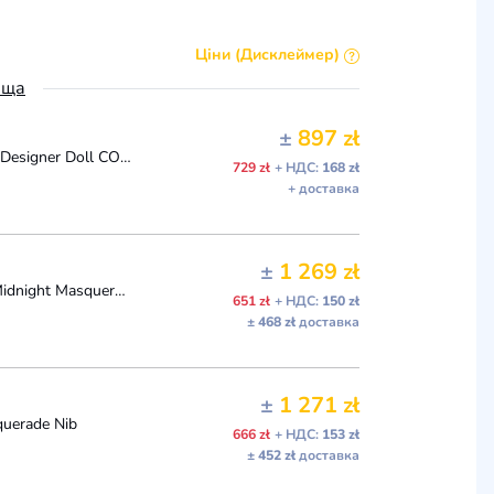
Ціни (Дисклеймер)
ьща
±
897 zł
2024 D23 Disney Little Mermaid Ariel Midnight Masquerade Designer Doll CONFIRMED
729 zł
+ НДС:
168 zł
+ доставка
±
1 269 zł
Disney ARIEL Little Mermaid Doll Limited Designer Collection Midnight Masquerade
651 zł
+ НДС:
150 zł
± 468 zł
доставка
±
1 271 zł
querade Nib
666 zł
+ НДС:
153 zł
± 452 zł
доставка