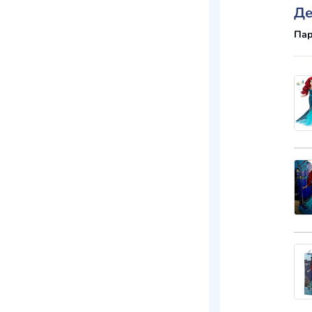
Де
Пар