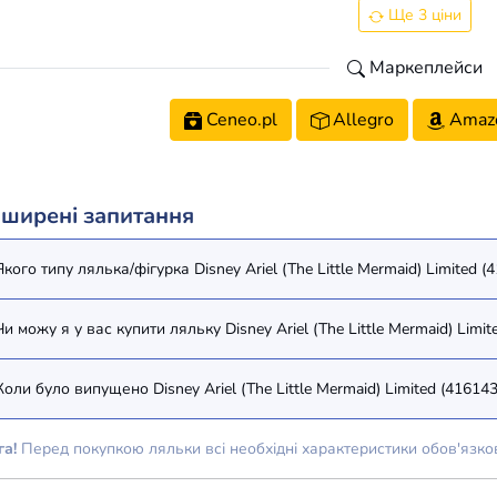
Ще 3 ціни
Маркеплейси
Ceneo.pl
Allegro
Amaz
ширені запитання
Якого типу лялька/фігурка Disney Ariel (The Little Mermaid) Limited 
Чи можу я у вас купити ляльку Disney Ariel (The Little Mermaid) Limi
Коли було випущено Disney Ariel (The Little Mermaid) Limited (41614
га!
Перед покупкою ляльки всі необхідні характеристики обов'язко