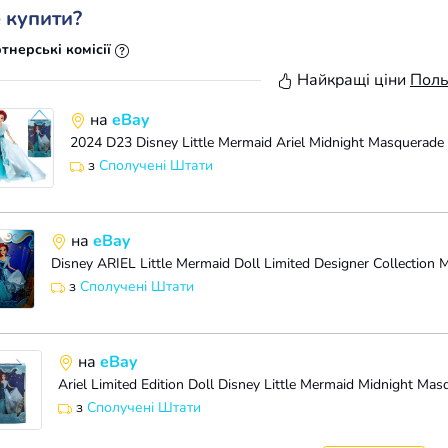
 купити?
тнерські комісії
Найкращі ціни
Пол
на
eBay
з
Сполучені Штати
на
eBay
з
Сполучені Штати
на
eBay
Ariel Limited Edition Doll Disney Little Mermaid Midnight Mas
з
Сполучені Штати