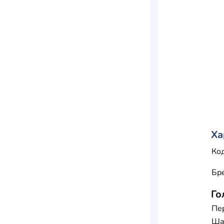
Ха
Код
Бр
Го
Пе
Шар