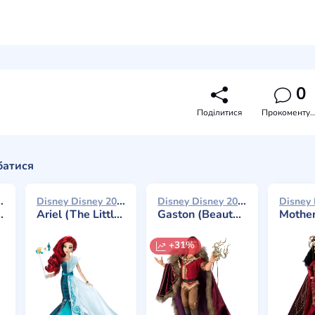
0
Поділитися
Прокоментува
батися
ney 2024
Disney Disney 2024
Disney Disney 2024
Ariel (The Little Mermaid) Limited
Gaston (Beauty and the Beast) Limited
Mother Gothel 
+31%