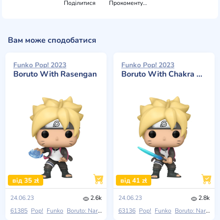
Поділитися
Прокоментувати
Вам може сподобатися
Funko Pop! 2023
Funko Pop! 2023
Boruto With Rasengan
Boruto With Chakra Blade
від 35 zł
від 41 zł
24.06.23
2.6k
24.06.23
2.8k
61385
Pop!
Funko
Boruto: Naruto Next Generations
63136
Pop!
Funko
Boruto: Naruto Next Generations