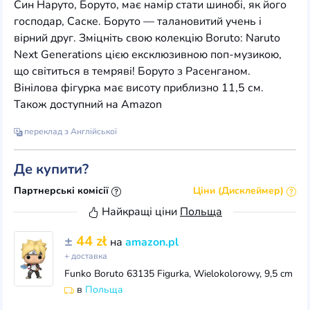
Син Наруто, Боруто, має намір стати шинобі, як його
господар, Саске. Боруто — талановитий учень і
вірний друг. Зміцніть свою колекцію Boruto: Naruto
Next Generations цією ексклюзивною поп-музикою,
що світиться в темряві! Боруто з Расенганом.
Вінілова фігурка має висоту приблизно 11,5 см.
Також доступний на Amazon
переклад з Англійської
Де купити?
Партнерські комісії
Ціни (Дисклеймер)
Найкращі ціни
Польща
±
44 zł
на
amazon.pl
+ доставка
Funko Boruto 63135 Figurka, Wielokolorowy, 9,5 cm
в
Польща