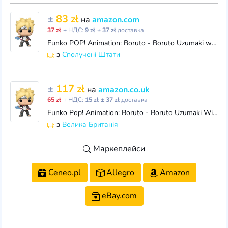
±
83 zł
на
amazon.com
37 zł
+ НДС:
9 zł
± 37 zł
доставка
Funko POP! Animation: Boruto - Boruto Uzumaki with Ransengan - Glow in The Dark - Boruto: Naruto Next Generations - Collectable Vinyl Figure - Gift Id
з
Сполучені Штати
±
117 zł
на
amazon.co.uk
65 zł
+ НДС:
15 zł
± 37 zł
доставка
Funko Pop! Animation: Boruto - Boruto Uzumaki With Ransengan - Glow In the Dark - Boruto: Naruto Next Generations - Amazon Exclusive - Collectable Vin
з
Велика Британія
Маркеплейси
Ceneo.pl
Allegro
Amazon
eBay.com