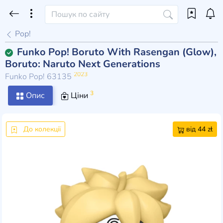
Pop!
Funko Pop! Boruto With Rasengan (Glow),
Boruto: Naruto Next Generations
2023
Funko Pop! 63135
3
Опис
Ціни
До колекції
від 44 zł