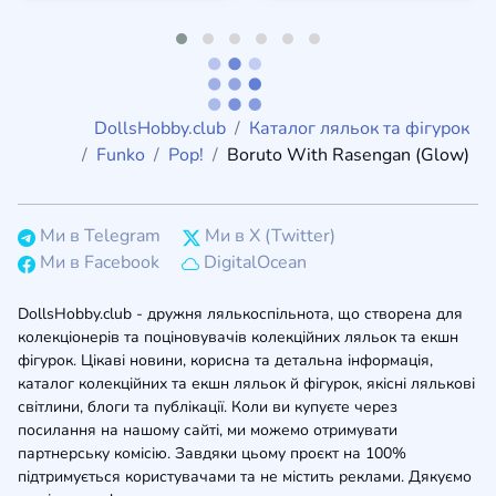
DollsHobby.club
Каталог ляльок та фігурок
Funko
Pop!
Boruto With Rasengan (Glow)
Ми в Telegram
Ми в X (Twitter)
Ми в Facebook
DigitalOcean
DollsHobby.club - дружня лялькоспільнота, що створена для
колекціонерів та поціновувачів колекційних ляльок та екшн
фігурок. Цікаві новини, корисна та детальна інформація,
каталог колекційних та екшн ляльок й фігурок, якісні лялькові
світлини, блоги та публікації. Коли ви купуєте через
посилання на нашому сайті, ми можемо отримувати
партнерську комісію. Завдяки цьому проєкт на 100%
підтримується користувачами та не містить реклами. Дякуємо