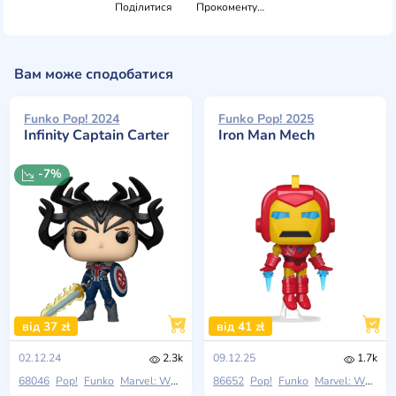
Поділитися
Прокоментувати
Вам може сподобатися
Funko Pop! 2024
Funko Pop! 2025
Infinity Captain Carter
Iron Man Mech
-7%
від 37 zł
від 41 zł
02.12.24
2.3k
09.12.25
1.7k
68046
Pop!
Funko
Marvel: What If...?
86652
Pop!
Funko
Marvel: What If...?