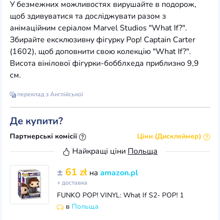
У безмежних можливостях вирушайте в подорож,
щоб здивуватися та досліджувати разом з
анімаційним серіалом Marvel Studios "What If?".
Збирайте ексклюзивну фігурку Pop! Captain Carter
(1602), щоб доповнити свою колекцію "What If?".
Висота вінілової фігурки-бобблхеда приблизно 9,9
см.
переклад з Англійської
Де купити?
Партнерські комісії
Ціни (Дисклеймер)
Найкращі ціни
Польща
±
61 zł
на
amazon.pl
+ доставка
FUNKO POP! VINYL: What If S2- POP! 1
в
Польща