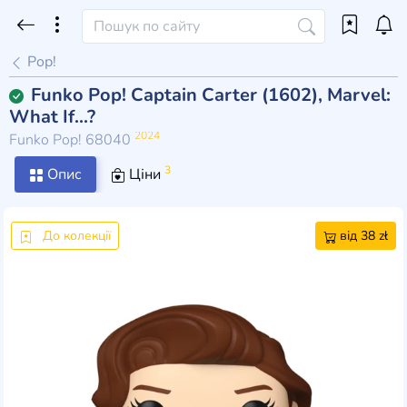
Pop!
Funko Pop! Captain Carter (1602), Marvel:
What If...?
2024
Funko Pop! 68040
3
Опис
Ціни
До колекції
від 38 zł