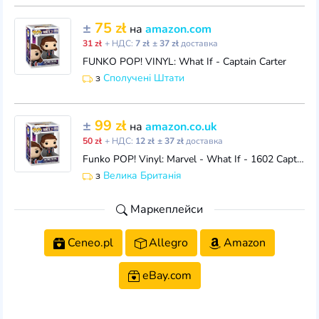
±
75 zł
на
amazon.com
31 zł
+ НДС:
7 zł
± 37 zł
доставка
FUNKO POP! VINYL: What If - Captain Carter
з
Сполучені Штати
±
99 zł
на
amazon.co.uk
50 zł
+ НДС:
12 zł
± 37 zł
доставка
Funko POP! Vinyl: Marvel - What If - 1602 Captain Carter - Collectable Vinyl Figure - Gift Idea - Official Merchandise - Toys for Kids & Adults - TV F
з
Велика Британія
Маркеплейси
Ceneo.pl
Allegro
Amazon
eBay.com