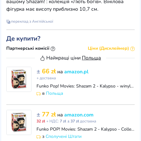
вашому Shazam! : колекція «Лють богів». Вінілова
фігурка має висоту приблизно 10,7 см.
переклад з Англійської
Де купити?
Партнерські комісії
Ціни (Дисклеймер)
Найкращі ціни
Польща
±
66 zł
на
amazon.pl
+ доставка
Funko Pop! Movies: Shazam 2 - Kalypso - winylowa figurka kolekcjonerska - pomysł na prezent - oficjalne towary handlowe - zabawka dla dzieci i dorosły
в
Польща
±
77 zł
на
amazon.com
32 zł
+ НДС:
7 zł
± 37 zł
доставка
Funko POP! Movies: Shazam 2 - Kalypso - Collectable Vinyl Figure - Gift Idea - Official Merchandise - for Kids & Adults - Movies Fans - Model Figure f
з
Сполучені Штати