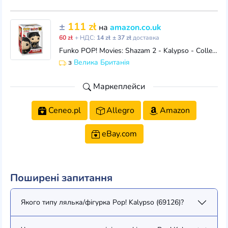
±
111 zł
на
amazon.co.uk
60 zł
+ НДС:
14 zł
± 37 zł
доставка
Funko POP! Movies: Shazam 2 - Kalypso - Collectable Vinyl Figure - Gift Idea - Official Merchandise - Toys for Kids & Adults - Movies Fans - Model Fig
з
Велика Британія
Маркеплейси
Ceneo.pl
Allegro
Amazon
eBay.com
Поширені запитання
Якого типу лялька/фігурка Pop! Kalypso (69126)?