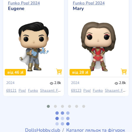
Funko Pop! 2024
Funko Pop! 2024
Eugene
Mary
від 46 zł
від 28 zł
2024
2.8k
2024
2.8k
69121
Pop!
Funko
Shazam!: Fury Of The Gods
69123
Pop!
Funko
Shazam!: Fury Of The Gods
DollsHobby.club
Каталог ляльок та фігурок