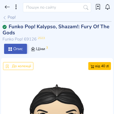
Pop!
Funko Pop! Kalypso, Shazam!: Fury Of The
Gods
2023
Funko Pop! 69126
3
Опис
Ціни
До колекції
від 40 zł