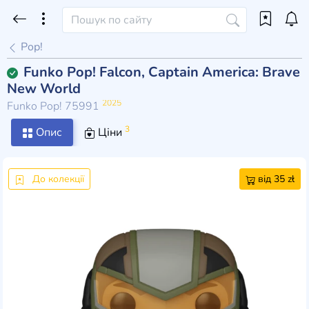
Pop!
Funko Pop! Falcon, Captain America: Brave
New World
2025
Funko Pop! 75991
3
Опис
Ціни
До колекції
від 35 zł