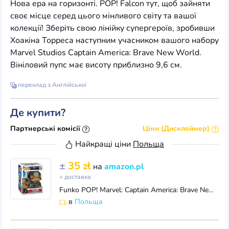
Нова ера на горизонті. POP! Falcon тут, щоб зайняти
своє місце серед цього мінливого світу та вашої
колекції! Зберіть свою лінійку супергероїв, зробивши
Хоакіна Торреса наступним учасником вашого набору
Marvel Studios Captain America: Brave New World.
Вініловий пупс має висоту приблизно 9,6 см.
переклад з Англійської
Де купити?
Партнерські комісії
Ціни (Дисклеймер)
Найкращі ціни
Польща
±
35 zł
на
amazon.pl
+ доставка
Funko POP! Marvel: Captain America: Brave New World - Falcon - kolekcjonerska figurka winylowa - pomysł na prezent - oficjalny towar - zabawki dla dzi
в
Польща