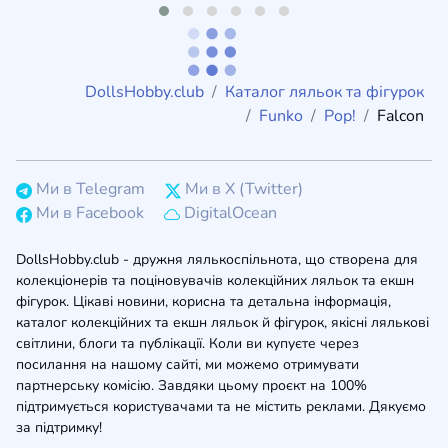
DollsHobby.club
Каталог ляльок та фігурок
Funko
Pop!
Falcon
Ми в Telegram
Ми в X (Twitter)
Ми в Facebook
DigitalOcean
DollsHobby.club - дружня лялькоспільнота, що створена для
колекціонерів та поціновувачів колекційних ляльок та екшн
фігурок. Цікаві новини, корисна та детальна інформація,
каталог колекційних та екшн ляльок й фігурок, якісні лялькові
світлини, блоги та публікації. Коли ви купуєте через
посилання на нашому сайті, ми можемо отримувати
партнерську комісію. Завдяки цьому проєкт на 100%
підтримується користувачами та не містить реклами. Дякуємо
за підтримку!