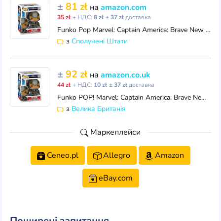
±
81 zł
на
amazon.com
35 zł
+ НДС:
8 zł
± 37 zł
доставка
Funko Pop Marvel: Captain America: Brave New World - Falcon - Collectable Vinyl Figure - Gift Idea - Official Merchandise - Toys for Kids & Adults - S
з
Сполучені Штати
±
92 zł
на
amazon.co.uk
44 zł
+ НДС:
10 zł
± 37 zł
доставка
Funko POP! Marvel: Captain America: Brave New World - Falcon - Collectable Vinyl Figure - Gift Idea - Official Merchandise - Toys for Kids & Adults -
з
Велика Британія
Маркеплейси
Ceneo.pl
Allegro
Amazon
eBay.com
Поширені запитання