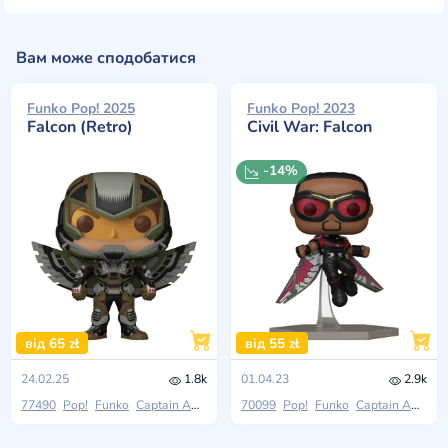
Вам може сподобатися
Funko Pop! 2025
Funko Pop! 2023
Falcon (Retro)
Civil War: Falcon
-14%
від 65 zł
від 55 zł
24.02.25
1.8k
01.04.23
2.9k
77490
Pop!
Funko
Captain America: Brave New World
70099
Pop!
Funko
Captain America: Civil War