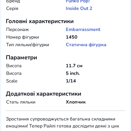
Бренд
Funko
Pop!
Серія
Inside Out 2
Головні характеристики
Персонаж
Embarrassment
Номер фігурки
1450
Тип ляльки/фігурки
Статична фігурка
Параметри
Висота
11.7 см
Висота
5 inch.
Scale
1/14
Додаткові характеристики
Стать ляльки
Хлопчик
Зростання супроводжується багатьма складними
емоціями! Тепер Райлі готова дослідити деякі з цих