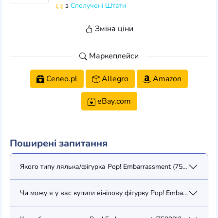
з
Сполучені Штати
Зміна ціни
Маркеплейси
Ceneo.pl
Allegro
Amazon
eBay.com
Поширені запитання
Якого типу лялька/фігурка Pop! Embarrassment (75999)?
Чи можу я у вас купити вінілову фігурку Pop! Embarrassment 