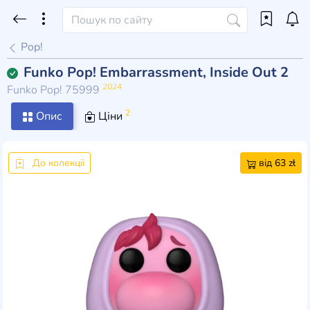
Pop!
Funko Pop! Embarrassment, Inside Out 2
2024
Funko Pop! 75999
2
Опис
Ціни
До колекції
від 63 zł