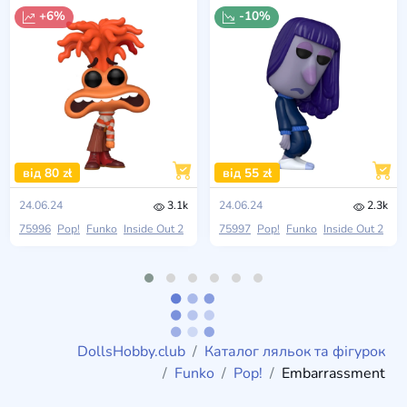
+6%
-10%
від 80 zł
від 55 zł
24.06.24
3.1k
24.06.24
2.3k
75996
Pop!
Funko
Inside Out 2
75997
Pop!
Funko
Inside Out 2
DollsHobby.club
Каталог ляльок та фігурок
Funko
Pop!
Embarrassment