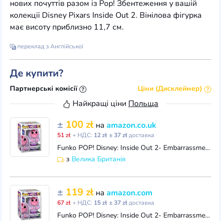
нових почуттів разом із Pop! Збентеження у вашій
колекції Disney Pixars Inside Out 2. Вінілова фігурка
має висоту приблизно 11,7 см.
переклад з Англійської
Де купити?
Партнерські комісії
Ціни (Дисклеймер)
Найкращі ціни
Польща
±
100 zł
на
amazon.co.uk
51 zł
+ НДС:
12 zł
± 37 zł
доставка
Funko POP! Disney: Inside Out 2- Embarrassment - Collectable Vinyl Figure - Gift Idea - Official Merchandise - Toys for Kids & Adults - Movies Fans -
з
Велика Британія
±
119 zł
на
amazon.com
67 zł
+ НДС:
15 zł
± 37 zł
доставка
Funko POP! Disney: Inside Out 2- Embarrassment - Collectable Vinyl Figure - Gift Idea - Official Merchandise - for Kids & Adults - Movies Fans - Model