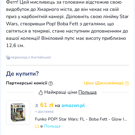
Фетт! Цей мисливець за головами відстежив свою
видобуток до Хмарного міста, де він чекає на свій
приз у карбонітній камері. Доповніть свою лінійку Star
Wars, створивши Pop! Boba Fett з деталями, що
світяться в темряві, стане наступним доповненням до
вашої колекції! Вініловий пупс має висоту приблизно
12,6 см.
переклад з Англійської
Де купити?
Партнерські комісії
Ціни (Дисклеймер)
Найкращі ціни
Польща
±
61 zł
на
amazon.pl
+ доставка
Funko POP! Star Wars: FL - Boba Fett - Glow In the Dark - Kolekcjonerska figurka winylowa - Pomysł na prezent - Oficjalny towar - Zabawki dla dzieci i
в
Польща