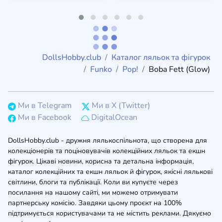
DollsHobby.club
Каталог ляльок та фігурок
Funko
Pop!
Boba Fett (Glow)
Ми в Telegram
Ми в X (Twitter)
Ми в Facebook
DigitalOcean
DollsHobby.club - дружня лялькоспільнота, що створена для
колекціонерів та поціновувачів колекційних ляльок та екшн
фігурок. Цікаві новини, корисна та детальна інформація,
каталог колекційних та екшн ляльок й фігурок, якісні лялькові
світлини, блоги та публікації. Коли ви купуєте через
посилання на нашому сайті, ми можемо отримувати
партнерську комісію. Завдяки цьому проєкт на 100%
підтримується користувачами та не містить реклами. Дякуємо