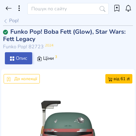
Pop!
Funko Pop! Boba Fett (Glow), Star Wars:
Fett Legacy
2024
Funko Pop! 82723
3
Опис
Ціни
До колекції
від 61 zł