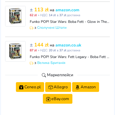
±
113 zł
на
amazon.com
62 zł
+ НДС:
14 zł
± 37 zł
доставка
Funko POP! Star Wars: Boba Fett - Glow in The Dark - Collectable Vinyl Figure - Gift Idea - Official Merchandise - for Kids & Adults - Movies Fans - M
з
Сполучені Штати
±
144 zł
на
amazon.co.uk
87 zł
+ НДС:
20 zł
± 37 zł
доставка
Funko POP! Star Wars: Fett Legacy - Boba Fett - Glow in the Dark - Collectable Vinyl Figure - Gift Idea - Official Merchandise - Toys For Kids & Adult
з
Велика Британія
Маркеплейси
Ceneo.pl
Allegro
Amazon
eBay.com