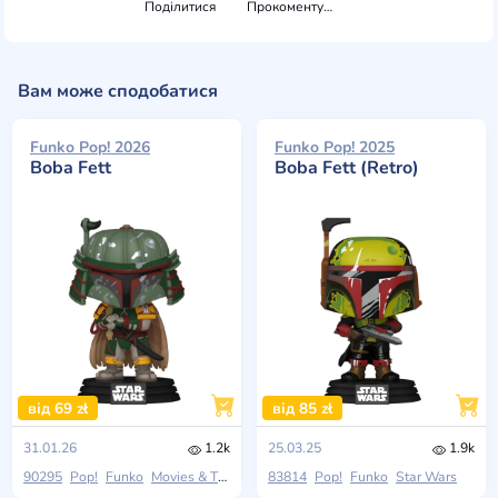
Поділитися
Прокоментувати
Вам може сподобатися
Funko Pop! 2026
Funko Pop! 2025
Boba Fett
Boba Fett (Retro)
від 69 zł
від 85 zł
31.01.26
1.2k
25.03.25
1.9k
90295
Pop!
Funko
Movies & TV
83814
Pop!
Funko
Star Wars