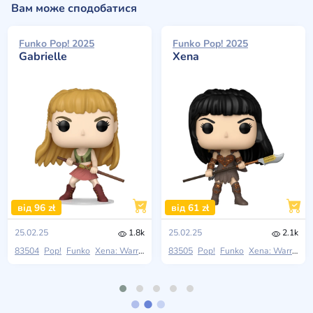
Вам може сподобатися
Funko Pop! 2025
Funko Pop! 2025
Gabrielle
Xena
від 96 zł
від 61 zł
25.02.25
1.8k
25.02.25
2.1k
83504
Pop!
Funko
Xena: Warrior Princess
83505
Pop!
Funko
Xena: Warrior Princess