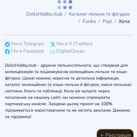
DollsHobby.club
Каталог ляльок та фігурок
Funko
Pop!
Xena
Ми в Telegram
Ми в X (Twitter)
Ми в Facebook
DigitalOcean
DollsHobby.club - дружня лялькоспільнота, що створена для
колекціонерів та поціновувачів колекційних ляльок та екшн
фігурок. Цікаві новини, корисна та детальна інформація,
каталог колекційних та екшн ляльок й фігурок, якісні лялькові
світлини, блоги та публікації. Коли ви купуєте через
посилання на нашому сайті, ми можемо отримувати
партнерську комісію. Завдяки цьому проєкт на 100%
підтримується користувачами та не містить реклами. Дякуємо
за підтримку!
Реєстрація