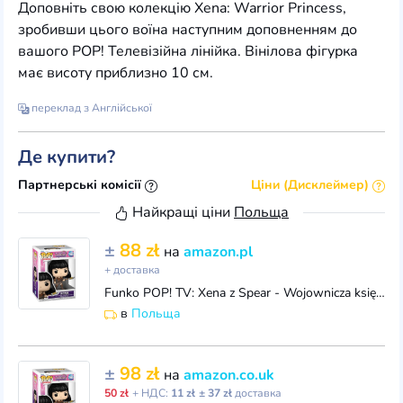
Доповніть свою колекцію Xena: Warrior Princess,
зробивши цього воїна наступним доповненням до
вашого POP! Телевізійна лінійка. Вінілова фігурка
має висоту приблизно 10 см.
переклад з Англійської
Де купити?
Партнерські комісії
Ціни (Дисклеймер)
Найкращі ціни
Польща
±
88 zł
на
amazon.pl
+ доставка
Funko POP! TV: Xena z Spear - Wojownicza księżniczka - kolekcjonerska figurka winylowa - pomysł na prezent, oficjalny towar - zabawki dla dzieci i dor
в
Польща
±
98 zł
на
amazon.co.uk
50 zł
+ НДС:
11 zł
± 37 zł
доставка