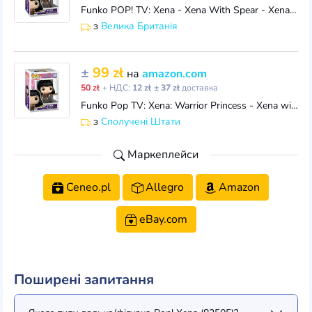
Funko POP! TV: Xena - Xena With Spear - Xena: Warrior Princess - Collectable Vinyl Figure - Gift Idea - Official Merchandise - Toys for Kids & Adults
з
Велика Британія
±
99 zł
на
amazon.com
50 zł
+ НДС:
12 zł
± 37 zł
доставка
Funko Pop TV: Xena: Warrior Princess - Xena with Spear - Collectable Vinyl Figure - Gift Idea - Official Merchandise - Toys for Kids & Adults - Action
з
Сполучені Штати
Маркеплейси
Ceneo.pl
Allegro
Amazon
eBay.com
Поширені запитання