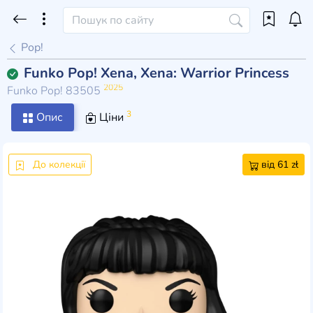
Pop!
Funko Pop! Xena, Xena: Warrior Princess
2025
Funko Pop! 83505
3
Опис
Ціни
До колекції
від 61 zł