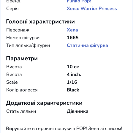
Бренд
Funko
Pop!
Серія
Xena: Warrior Princess
Головні характеристики
Персонаж
Xena
Номер фігурки
1665
Тип ляльки/фігурки
Статична фігурка
Параметри
Висота
10 см
Висота
4 inch.
Scale
1/16
Колір волосся
Black
Додаткові характеристики
Стать ляльки
Дівчинка
Вирушайте в героїчні пошуки з POP! Зена зі списом!