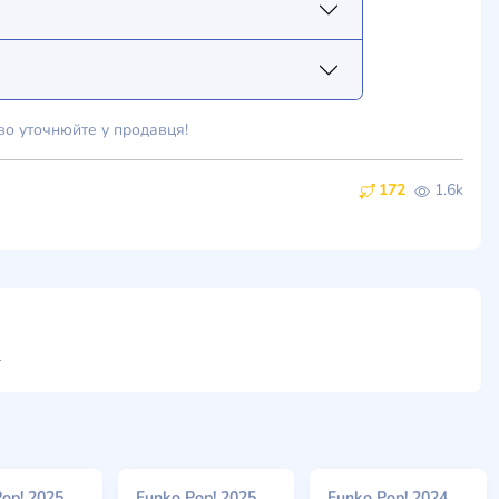
во уточнюйте у продавця!
172
1.6k
ти
op! 2025
Funko Pop! 2025
Funko Pop! 2024