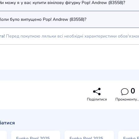
Чи можу я у вас купити вінілову фігурку Pop! Andrew (83558)?
Коли було випущено Pop! Andrew (83558)?
га!
Перед покупкою ляльки всі необхідні характеристики обов'язко
0
Поділитися
Прокоментува
батися
Funko Pop! 2025
Funko Pop! 2025
Funko P