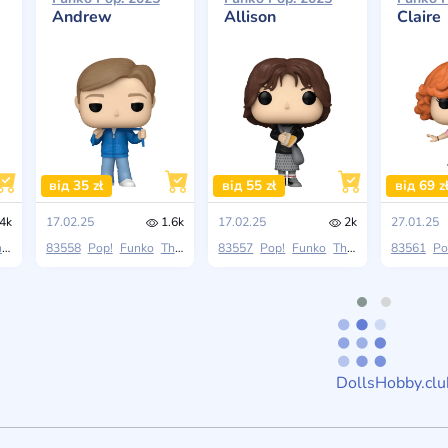
Andrew
Allison
Claire
від 35 zł
від 55 zł
від 69 z
4k
17.02.25
1.6k
17.02.25
2k
27.01.25
lub
83558
Pop!
Funko
The Breakfast Club
83557
Pop!
Funko
The Breakfast Club
83561
Po
DollsHobby.clu