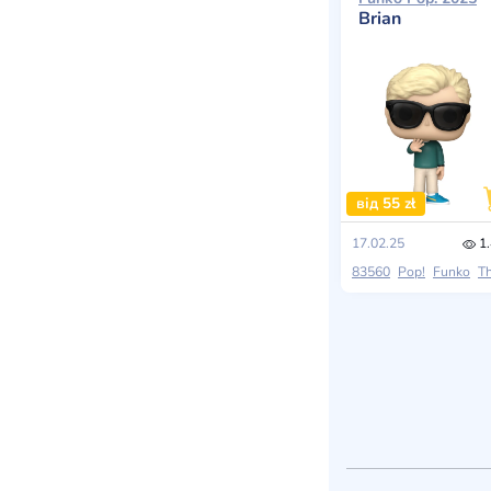
Brian
від 55 zł
17.02.25
1.
83560
Pop!
Funko
The Breakfast C