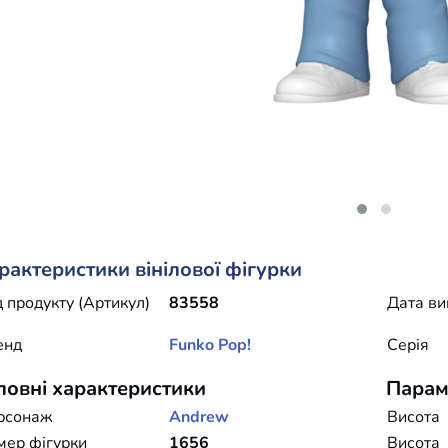
рактеристики вінілової фігурки
 продукту (Артикул)
83558
Дата ви
енд
Funko
Pop!
Серія
ловні характеристики
Парам
рсонаж
Andrew
Висота
мер фігурки
1656
Висота