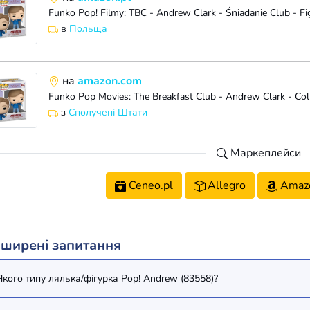
в
Польща
на
amazon.com
з
Сполучені Штати
Маркеплейси
Ceneo.pl
Allegro
Amaz
ширені запитання
Якого типу лялька/фігурка Pop! Andrew (83558)?