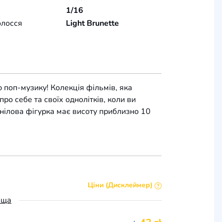
1/16
олосся
Light Brunette
 поп-музику! Колекція фільмів, яка
о себе та своїх однолітків, коли ви
інілова фігурка має висоту приблизно 10
Ціни (Дисклеймер)
ьща