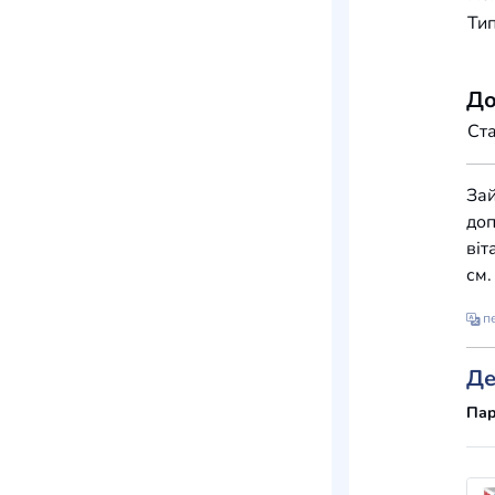
Тип
До
Ста
Зай
доп
віт
см.
пе
Де
Пар