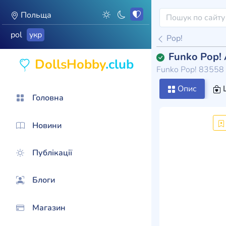
Польща
pol
укр
Pop!
Funko Pop! 
DollsHobby
.club
Funko Pop! 83558
Опис
Головна
Новини
Публікації
Блоги
Магазин