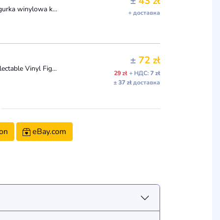
±
43 zł
Funko Pop! Filmy: TBC - Andrew Clark - Śniadanie Club - Figurka winylowa kolekcjonerska - pomysł na prezent - Oficjalny towar - Zabawki dla dzieci i d
+ доставка
±
72 zł
Funko Pop Movies: The Breakfast Club - Andrew Clark - Collectable Vinyl Figure - Gift Idea - Official Merchandise - Toys for Kids & Adults - Comedy Fa
29 zł
+ НДС:
7 zł
± 37 zł
доставка
on
eBay.com