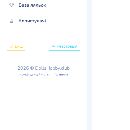
База ляльок
Користувачі
Вхід
Реєстрація
2026 © DollsHobby.club
Конфіденційність
Правила