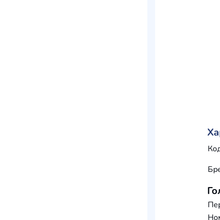
Ха
Код
Бр
Го
Пе
Но