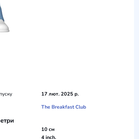
пуску
17 лют. 2025 р.
The Breakfast Club
етри
10 см
4 inch.