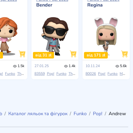
Bender
Regina
ł
від 31 zł
від 171 zł
1.5k
27.01.25
1.4k
10.11.24
5.6k
p!
Funko
The Breakfast Club
83559
Pop!
Funko
The Breakfast Club
80026
Pop!
Funko
Mean Girls
b
Каталог ляльок та фігурок
Funko
Pop!
Andrew