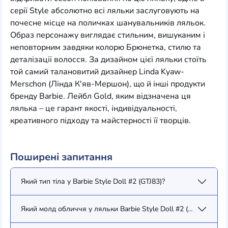
серії Style абсолютно всі ляльки заслуговують на
почесне місце на поличках шанувальників ляльок.
Образ персонажу виглядає стильним, вишуканим і
неповторним завдяки колорю Брюнетка, стилю та
деталізації волосся. За дизайном цієї ляльки стоїть
той самий талановитий дизайнер Linda Kyaw-
Merschon (Лінда К'яв-Мершон), що й інші продукти
бренду Barbie. Лейбл Gold, яким відзначена ця
лялька – це гарант якості, індивідуальності,
креативного підходу та майстерності її творців.
Поширені запитання
Який тип тіла у Barbie Style Doll #2 (GTJ83)?
Який молд обличчя у ляльки Barbie Style Doll #2 (GTJ83)?