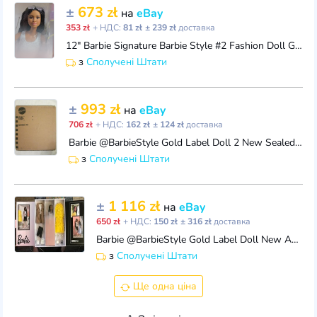
±
673 zł
на
eBay
353 zł
+ НДС:
81 zł
± 239 zł
доставка
12" Barbie Signature Barbie Style #2 Fashion Doll Gift Set~Gold Label~GTJ83
з
Сполучені Штати
±
993 zł
на
eBay
706 zł
+ НДС:
162 zł
± 124 zł
доставка
Barbie @BarbieStyle Gold Label Doll 2 New Sealed Shipper AA GTJ83 MTM Body Braid
з
Сполучені Штати
±
1 116 zł
на
eBay
650 zł
+ НДС:
150 zł
± 316 zł
доставка
Barbie @BarbieStyle Gold Label Doll New AA (GTJ83)
з
Сполучені Штати
Ще одна ціна