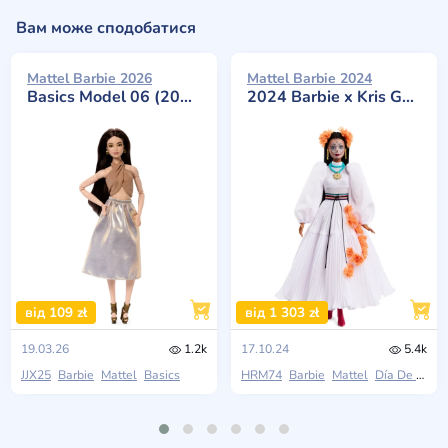
Вам може сподобатися
Mattel Barbie 2026
Mattel Barbie 2024
Basics Model 06 (2026 Neutrals Series)
2024 Barbie x Kris Goyri Día De Muertos
від 109 zł
від 1 303 zł
19.03.26
1.2k
17.10.24
5.4k
JJX25
Barbie
Mattel
Basics
HRM74
Barbie
Mattel
Día De Muertos