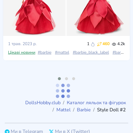
1 трав. 2023 р.
1
460
4.2k
Цікаві новини
#barbie
#mattel
#barbie_black_label
#barbie_gold_label
DollsHobby.club
Каталог ляльок та фігурок
Mattel
Barbie
Style Doll #2
Ми в Telegram
Ми в X (Twitter)