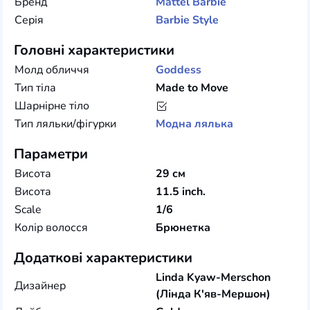
Бренд
Mattel
Barbie
Серія
Barbie Style
Головні характеристики
Молд обличчя
Goddess
Тип тіла
Made to Move
Шарнірне тіло
Тип ляльки/фігурки
Модна лялька
Параметри
Висота
29 см
Висота
11.5 inch.
Scale
1/6
Колір волосся
Брюнетка
Додаткові характеристики
Linda Kyaw-Merschon
Дизайнер
(Лінда К'яв-Мершон)