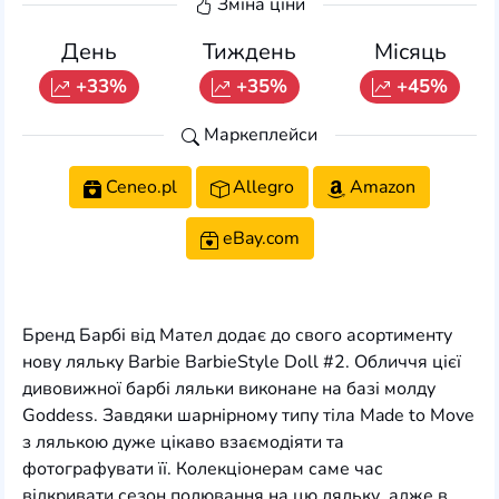
Зміна ціни
День
Тиждень
Місяць
+33%
+35%
+45%
Маркеплейси
Ceneo.pl
Allegro
Amazon
eBay.com
Бренд Барбі від Мател додає до свого асортименту
нову ляльку Barbie BarbieStyle Doll #2. Обличчя цієї
дивовижної барбі ляльки виконане на базі молду
Goddess. Завдяки шарнірному типу тіла Made to Move
з лялькою дуже цікаво взаємодіяти та
фотографувати її. Колекціонерам саме час
відкривати сезон полювання на цю ляльку, адже в