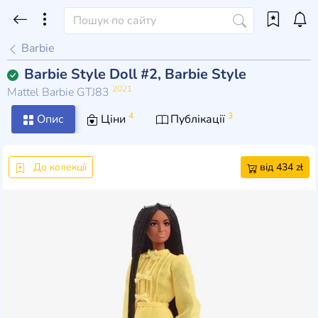
Barbie
Barbie Style Doll #2, Barbie Style
2021
Mattel Barbie GTJ83
4
3
Опис
Ціни
Публікації
До колекції
від 434 zł