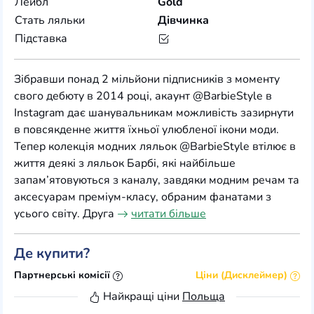
Лейбл
Gold
Стать ляльки
Дівчинка
Підставка
Зібравши понад 2 мільйони підписників з моменту
свого дебюту в 2014 році, акаунт @BarbieStyle в
Instagram дає шанувальникам можливість зазирнути
в повсякденне життя їхньої улюбленої ікони моди.
Тепер колекція модних ляльок @BarbieStyle втілює в
життя деякі з ляльок Барбі, які найбільше
запам’ятовуються з каналу, завдяки модним речам та
аксесуарам преміум-класу, обраним фанатами з
усього світу. Друга
читати більше
Де купити?
Партнерські комісії
Ціни (Дисклеймер)
Найкращі ціни
Польща