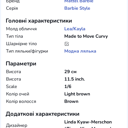
Бренд
Mattel
Barbie
Серія
Barbie Style
Головні характеристики
Молд обличчя
Lea/Kayla
Тип тіла
Made to Move Curvy
Шарнірне тіло
Тип ляльки/фігурки
Модна лялька
Параметри
Висота
29 см
Висота
11.5 inch.
Scale
1/6
Колір очей
Light brown
Колір волосся
Brown
Додаткові характеристики
Linda Kyaw-Merschon
Дизайнер