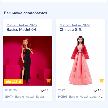
Вам може сподобатися
Mattel Barbie 2025
Mattel Barbie 2022
Basics Model 04
Chinese Gift
від 126 zł
03.03.25
6.2k
2022
4.2k
JBH74
Barbie
Mattel
Basics
HCB93
Barbie
Mattel
Lunar New Year