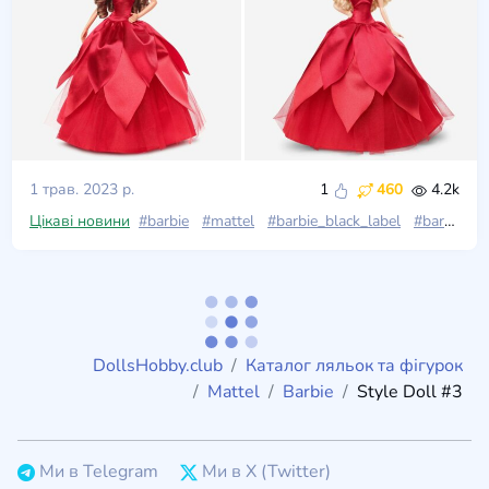
1 трав. 2023 р.
1
460
4.2k
Цікаві новини
#barbie
#mattel
#barbie_black_label
#barbie_gold_label
DollsHobby.club
Каталог ляльок та фігурок
Mattel
Barbie
Style Doll #3
Ми в Telegram
Ми в X (Twitter)