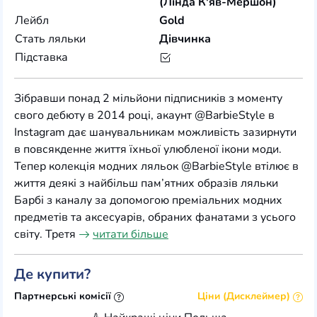
(Лінда К'яв-Мершон)
Лейбл
Gold
Стать ляльки
Дівчинка
Підставка
Зібравши понад 2 мільйони підписників з моменту
свого дебюту в 2014 році, акаунт @BarbieStyle в
Instagram дає шанувальникам можливість зазирнути
в повсякденне життя їхньої улюбленої ікони моди.
Тепер колекція модних ляльок @BarbieStyle втілює в
життя деякі з найбільш пам’ятних образів ляльки
Барбі з каналу за допомогою преміальних модних
предметів та аксесуарів, обраних фанатами з усього
світу. Третя
читати більше
Де купити?
Партнерські комісії
Ціни (Дисклеймер)