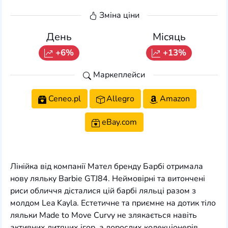
Зміна ціни
День
Місяць
+6%
+13%
Маркеплейси
Ceneo.pl
Allegro
Amazon
eBay.com
Лінійка від компанії Мател бренду Барбі отримала
нову ляльку Barbie GTJ84. Неймовірні та витончені
риси обличчя дісталися цій барбі ляльці разом з
молдом Lea Kayla. Естетичне та приємне на дотик тіло
ляльки Made to Move Curvy не злякається навіть
активних дитячих ігор, а дорослих колекціонерів