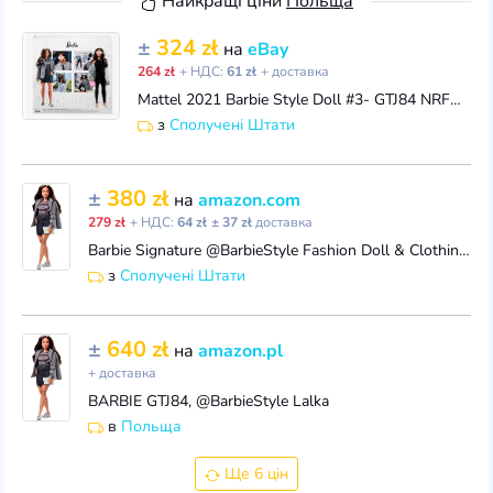
Найкращі ціни
Польща
±
324 zł
на
eBay
264 zł
+ НДС:
61 zł
+ доставка
Mattel 2021 Barbie Style Doll #3- GTJ84 NRFB NEW in shipper
з
Сполучені Штати
±
380 zł
на
amazon.com
279 zł
+ НДС:
64 zł
± 37 zł
доставка
Barbie Signature @BarbieStyle Fashion Doll & Clothing Set, Curvy Brunette with 2 Tops, Skirt, Pants, Coat, Jacket, 2 Pairs of Shoes & Accessories
з
Сполучені Штати
±
640 zł
на
amazon.pl
+ доставка
BARBIE GTJ84, @BarbieStyle Lalka
в
Польща
Ще 6 цін