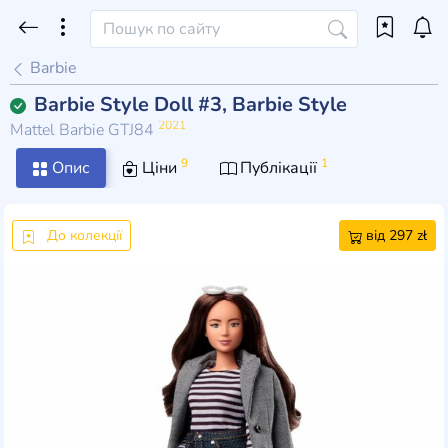
Barbie
Barbie Style Doll #3, Barbie Style
2021
Mattel Barbie GTJ84
9
1
Опис
Ціни
Публікації
До колекції
від 297 zł