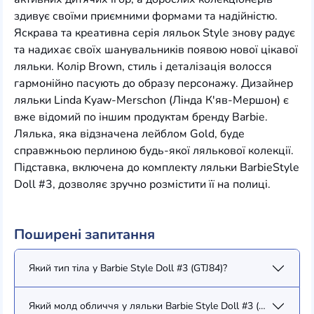
здивує своїми приємними формами та надійністю.
Яскрава та креативна серія ляльок Style знову радує
та надихає своїх шанувальників появою нової цікавої
ляльки. Колір Brown, стиль і деталізація волосся
гармонійно пасують до образу персонажу. Дизайнер
ляльки Linda Kyaw-Merschon (Лінда К'яв-Мершон) є
вже відомий по іншим продуктам бренду Barbie.
Лялька, яка відзначена лейблом Gold, буде
справжньою перлиною будь-якої лялькової колекції.
Підставка, включена до комплекту ляльки BarbieStyle
Doll #3, дозволяє зручно розмістити її на полиці.
Поширені запитання
Який тип тіла у Barbie Style Doll #3 (GTJ84)?
Який молд обличчя у ляльки Barbie Style Doll #3 (GTJ84)?