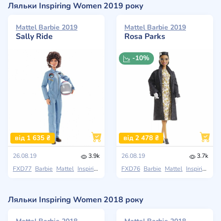
Ляльки Inspiring Women 2019 року
Mattel Barbie 2019
Mattel Barbie 2019
Sally Ride
Rosa Parks
-10%
від 1 635 ₴
від 2 478 ₴
26.08.19
3.9k
26.08.19
3.7k
FXD77
Barbie
Mattel
Inspiring Women
FXD76
Barbie
Mattel
Inspiring Women
Ляльки Inspiring Women 2018 року