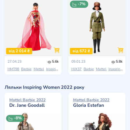
-7%
від 2 014 ₴
від 672 ₴
27.04.23
5.6k
09.01.23
5.8k
HMT98
Barbie
Mattel
Inspiring Women
HJX37
Barbie
Mattel
Inspiring Women
Ляльки Inspiring Women 2022 року
Mattel Barbie 2022
Mattel Barbie 2022
Dr. Jane Goodall
Gloria Estefan
-8%