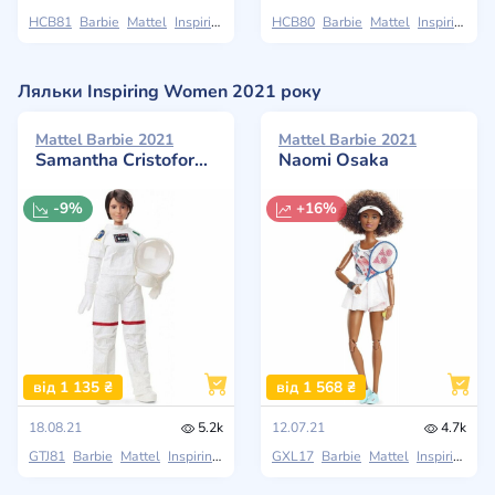
HCB81
Barbie
Mattel
Inspiring Women
HCB80
Barbie
Mattel
Inspiring Women
Ляльки Inspiring Women 2021 року
Mattel Barbie 2021
Mattel Barbie 2021
Samantha Cristoforetti
Naomi Osaka
-9%
+16%
від 1 135 ₴
від 1 568 ₴
18.08.21
5.2k
12.07.21
4.7k
GTJ81
Barbie
Mattel
Inspiring Women
GXL17
Barbie
Mattel
Inspiring Women