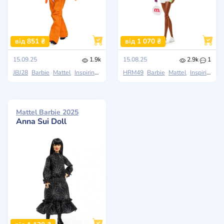
від 851 ₴
від 1 070 ₴
15.09.25
1.9k
15.08.25
2.9k
1
JBJ28
Barbie
Mattel
Inspiring Women
HRM49
Barbie
Mattel
Inspiring Women
Mattel Barbie 2025
Anna Sui Doll