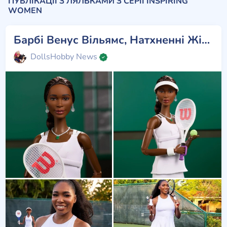
ПУБЛІКАЦІЇ З ЛЯЛЬКАМИ З СЕРІЇ INSPIRING
WOMEN
Барбі Венус Вільямс, Натхненні Жінки
DollsHobby News