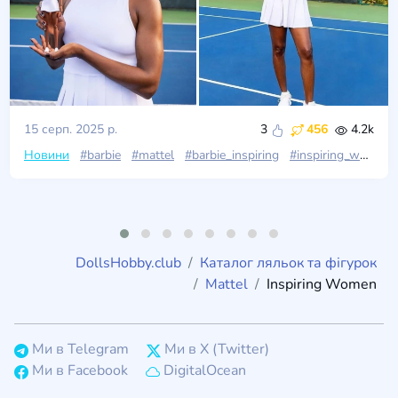
15 серп. 2025 р.
3
456
4.2k
Новини
#barbie
#mattel
#barbie_inspiring
#inspiring_women
DollsHobby.club
Каталог ляльок та фігурок
Mattel
Inspiring Women
Ми в Telegram
Ми в X (Twitter)
Ми в Facebook
DigitalOcean