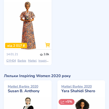
від 2 017 ₴
14.01.21
3.8k
GYH04
Barbie
Mattel
Inspiring Women
Ляльки Inspiring Women 2020 року
Mattel Barbie 2020
Mattel Barbie 2020
Susan B. Anthony
Yara Shahidi Shero
+5%