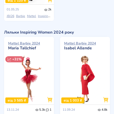
від 1 120 ₴
01.05.25
2k
JBJ26
Barbie
Mattel
Inspiring Women
Ляльки Inspiring Women 2024 року
Mattel Barbie 2024
Mattel Barbie 2024
Maria Tallchief
Isabel Allende
+31%
від 3 585 ₴
від 1 003 ₴
13.11.24
5.3k
1
11.09.24
4.8k