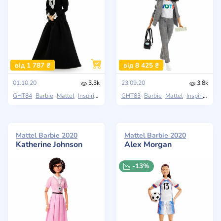
від 1 787 ₴
від 8 425 ₴
01.10.20
3.3k
23.09.20
3.8k
GHT84
Barbie
Mattel
Inspiring Women
GHT83
Barbie
Mattel
Inspiring Women
Mattel Barbie 2020
Mattel Barbie 2020
Katherine Johnson
Alex Morgan
-13%