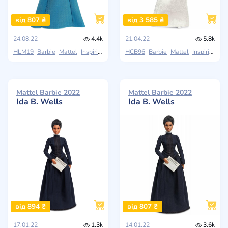
від 807 ₴
від 3 585 ₴
24.08.22
4.4k
21.04.22
5.8k
HLM19
Barbie
Mattel
Inspiring Women
HCB96
Barbie
Mattel
Inspiring Women
Mattel Barbie 2022
Mattel Barbie 2022
Ida B. Wells
Ida B. Wells
від 894 ₴
від 807 ₴
17.01.22
1.3k
14.01.22
3.6k