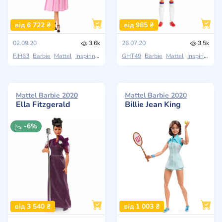
від 6 722 ₴
від 985 ₴
02.09.20
3.6k
26.07.20
3.5k
FJH63
Barbie
Mattel
Inspiring Women
GHT49
Barbie
Mattel
Inspiring Women
Mattel Barbie 2020
Mattel Barbie 2020
Ella Fitzgerald
Billie Jean King
-6%
від 3 540 ₴
від 1 003 ₴