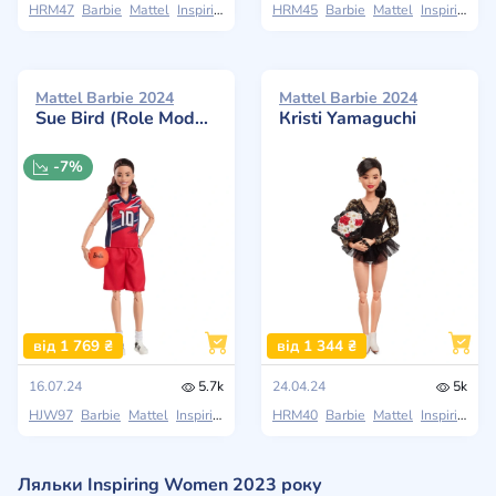
HRM47
Barbie
Mattel
Inspiring Women
HRM45
Barbie
Mattel
Inspiring Women
Mattel Barbie 2024
Mattel Barbie 2024
Sue Bird (Role Models)
Кristi Yamaguchi
-7%
від 1 769 ₴
від 1 344 ₴
16.07.24
5.7k
24.04.24
5k
HJW97
Barbie
Mattel
Inspiring Women
HRM40
Barbie
Mattel
Inspiring Women
Ляльки Inspiring Women 2023 року