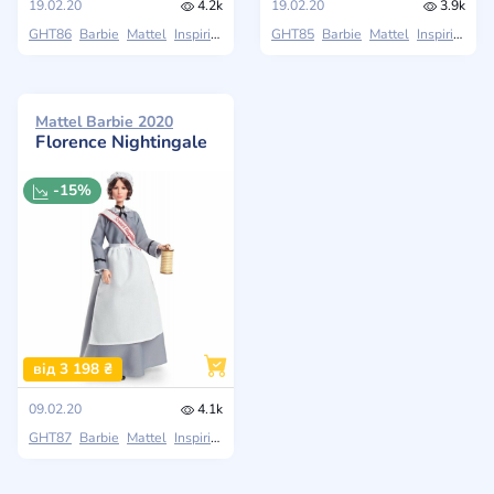
19.02.20
4.2k
19.02.20
3.9k
GHT86
Barbie
Mattel
Inspiring Women
GHT85
Barbie
Mattel
Inspiring Women
Mattel Barbie 2020
Florence Nightingale
-15%
від 3 198 ₴
09.02.20
4.1k
GHT87
Barbie
Mattel
Inspiring Women