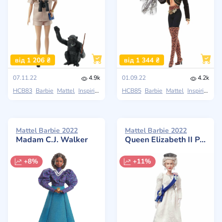
від 1 206 ₴
від 1 344 ₴
07.11.22
4.9k
01.09.22
4.2k
HCB83
Barbie
Mattel
Inspiring Women
HCB85
Barbie
Mattel
Inspiring Women
Mattel Barbie 2022
Mattel Barbie 2022
Madam C.J. Walker
Queen Elizabeth II Platinum Jubilee Doll
+8%
+11%