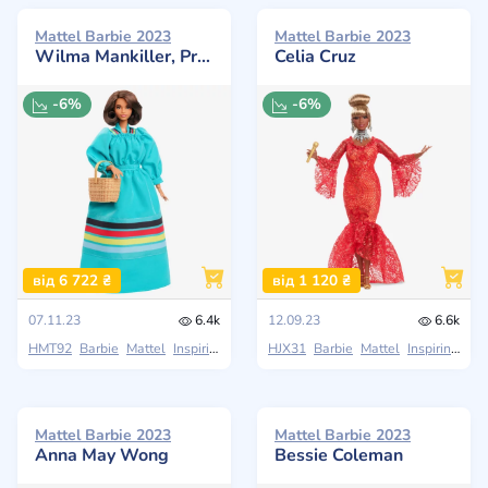
Mattel Barbie 2023
Mattel Barbie 2023
Wilma Mankiller, Principal Chief
Celia Cruz
-6%
-6%
від 6 722 ₴
від 1 120 ₴
07.11.23
6.4k
12.09.23
6.6k
HMT92
Barbie
Mattel
Inspiring Women
HJX31
Barbie
Mattel
Inspiring Women
Mattel Barbie 2023
Mattel Barbie 2023
Anna May Wong
Bessie Coleman