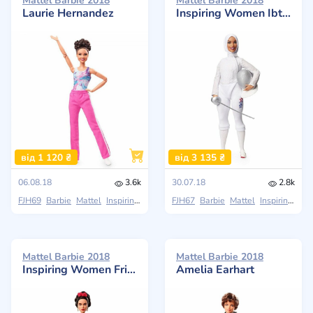
Mattel Barbie 2018
Mattel Barbie 2018
Laurie Hernandez
Inspiring Women Ibtihaj Muhammad Doll FJH67
від 1 120 ₴
від 3 135 ₴
06.08.18
3.6k
30.07.18
2.8k
FJH69
Barbie
Mattel
Inspiring Women
FJH67
Barbie
Mattel
Inspiring Women
Mattel Barbie 2018
Mattel Barbie 2018
Inspiring Women Frida Kahlo Doll
Amelia Earhart