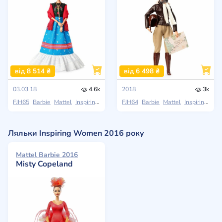
від 8 514 ₴
від 6 498 ₴
03.03.18
4.6k
2018
3k
FJH65
Barbie
Mattel
Inspiring Women
FJH64
Barbie
Mattel
Inspiring Women
Ляльки Inspiring Women 2016 року
Mattel Barbie 2016
Misty Copeland