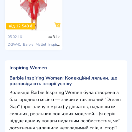
від 12 548 ₴
05.02.16
3.1k
DGW41
Barbie
Mattel
Inspiring Women
Inspiring Women
Barbie Inspiring Women: Колекційні ляльки, що
розповідають історії успіху
Колекція Barbie Inspiring Women була створена з
благородною місією — закрити так званий "Dream
Gap" (прогалину в мріях) у дівчаток, надавши їм
сильних, реальних рольових моделей. Ця серія
віддає данину поваги видатним особистостям, чиї
досягнення залишили незгладимий слід в історії