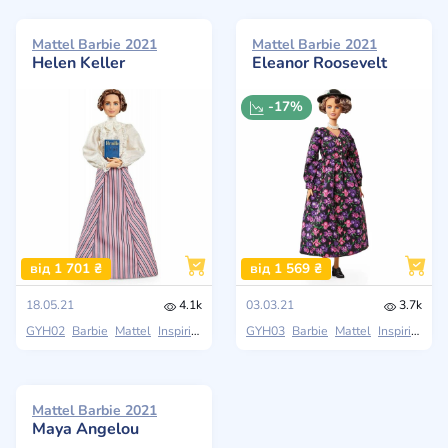
Mattel Barbie 2021
Mattel Barbie 2021
Helen Keller
Eleanor Roosevelt
-17%
від 1 701 ₴
від 1 569 ₴
18.05.21
4.1k
03.03.21
3.7k
GYH02
Barbie
Mattel
Inspiring Women
GYH03
Barbie
Mattel
Inspiring Women
Mattel Barbie 2021
Maya Angelou