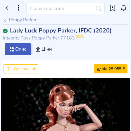
Poppy Parker
Lady Luck Poppy Parker, IFDC (2020)
2020
Integrity Toys Poppy Parker 77183
1
Опис
Ціни
До колекції
від 28 055 ₴