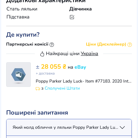
Додаткові характеристики
Стать ляльки
Дівчинка
Підставка
Де купити?
Партнерські комісії
Ціни (Дисклеймер)
Найкращі ціни
Україна
±
28 055 ₴
на
eBay
+ доставка
Poppy Parker Lady Luck- Item #77183. 2020 Integrity Toys - IFDC in Las Vegas
з
Сполучені Штати
Поширені запитання
Який молд обличчя у ляльки Poppy Parker Lady Luck Poppy Pa