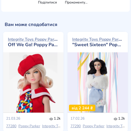
Поділитися
Прокоментувати
Вам може сподобатися
Integrity Toys Poppy Parker 2026
Integrity Toys Poppy Parker 2026
Off We Go! Poppy Parker
"Sweet Sixteen" Poppy Parker
від 2 244 ₴
21.03.26
1.2k
17.02.26
1.2k
77280
Poppy Parker
Integrity Toys
2026 W Club
77290
Poppy Parker
Integrity Toys