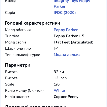
Бренд
Integrity Toys
Poppy
Parker
Серія
IFDC (2020)
Головні характеристики
Молд обличчя
Poppy Parker
Тип тіла
Poppy Parker 1.5
Молд стопи
Flat Feet (Articulated)
Шарнірне тіло
Тип ляльки/фігурки
Модна лялька
Параметри
Висота
32 см
Висота
13 inch.
Scale
1/6
Колір молду (Скінтон)
White
Колір волосся
Copper Penny