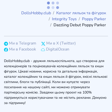
DollsHobby.club
Каталог ляльок та фігурок
Integrity Toys
Poppy Parker
Dazzling Debut Poppy Parker
Ми в Telegram
Ми в X (Twitter)
Ми в Facebook
DigitalOcean
DollsHobby.club - дружня лялькоспільнота, що створена для
колекціонерів та поціновувачів колекційних ляльок та екшн
фігурок. Цікаві новини, корисна та детальна інформація,
каталог колекційних та екшн ляльок й фігурок, якісні лялькові
світлини, блоги та публікації. Коли ви купуєте через
посилання на нашому сайті, ми можемо отримувати
партнерську комісію. Завдяки цьому проєкт на 100%
підтримується користувачами та не містить реклами. Дякуємо
за підтримку!