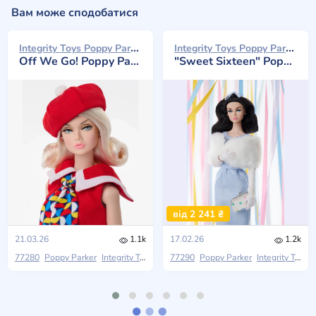
Вам може сподобатися
Integrity Toys Poppy Parker 2026
Integrity Toys Poppy Parker 2026
Off We Go! Poppy Parker
"Sweet Sixteen" Poppy Parker
від 2 241 ₴
21.03.26
1.1k
17.02.26
1.2k
77280
Poppy Parker
Integrity Toys
2026 W Club
77290
Poppy Parker
Integrity Toys