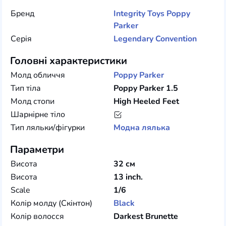
Бренд
Integrity Toys
Poppy
Parker
Серія
Legendary Convention
Головні характеристики
Молд обличчя
Poppy Parker
Тип тіла
Poppy Parker 1.5
Молд стопи
High Heeled Feet
Шарнірне тіло
Тип ляльки/фігурки
Модна лялька
Параметри
Висота
32 см
Висота
13 inch.
Scale
1/6
Колір молду (Скінтон)
Black
Колір волосся
Darkest Brunette