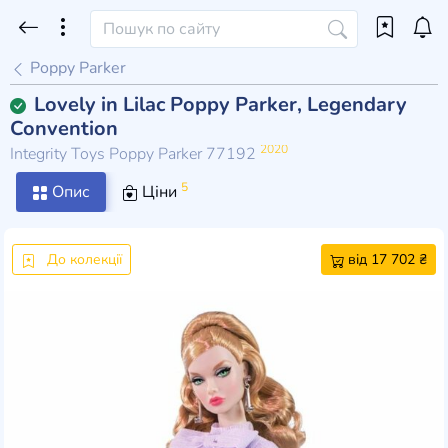
Poppy Parker
Lovely in Lilac Poppy Parker, Legendary
Convention
2020
Integrity Toys Poppy Parker 77192
5
Опис
Ціни
До колекції
від 17 702 ₴