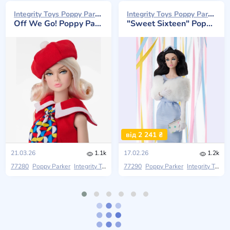
Integrity Toys Poppy Parker 2026
Integrity Toys Poppy Parker 2026
Off We Go! Poppy Parker
"Sweet Sixteen" Poppy Parker
від 2 241 ₴
21.03.26
1.1k
17.02.26
1.2k
77280
Poppy Parker
Integrity Toys
2026 W Club
77290
Poppy Parker
Integrity Toys