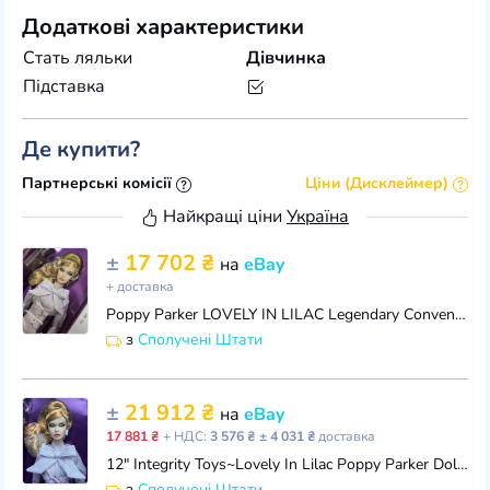
Додаткові характеристики
Стать ляльки
Дівчинка
Підставка
Де купити?
Партнерські комісії
Ціни (Дисклеймер)
Найкращі ціни
Україна
±
17 702 ₴
на
eBay
+ доставка
Poppy Parker LOVELY IN LILAC Legendary Convention Integrity Toys NRFB Doll
з
Сполучені Штати
±
21 912 ₴
на
eBay
17 881 ₴
+ НДС:
3 576 ₴
± 4 031 ₴
доставка
12" Integrity Toys~Lovely In Lilac Poppy Parker Doll~LE 660~Legendary Convention
з
Сполучені Штати