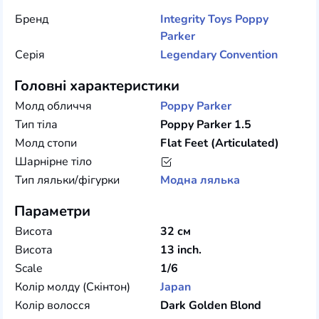
Бренд
Integrity Toys
Poppy
Parker
Серія
Legendary Convention
Головні характеристики
Молд обличчя
Poppy Parker
Тип тіла
Poppy Parker 1.5
Молд стопи
Flat Feet (Articulated)
Шарнірне тіло
Тип ляльки/фігурки
Модна лялька
Параметри
Висота
32 см
Висота
13 inch.
Scale
1/6
Колір молду (Скінтон)
Japan
Колір волосся
Dark Golden Blond