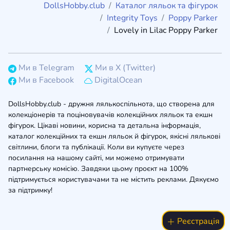
DollsHobby.club
Каталог ляльок та фігурок
Integrity Toys
Poppy Parker
Lovely in Lilac Poppy Parker
Ми в Telegram
Ми в X (Twitter)
Ми в Facebook
DigitalOcean
DollsHobby.club - дружня лялькоспільнота, що створена для
колекціонерів та поціновувачів колекційних ляльок та екшн
фігурок. Цікаві новини, корисна та детальна інформація,
каталог колекційних та екшн ляльок й фігурок, якісні лялькові
світлини, блоги та публікації. Коли ви купуєте через
посилання на нашому сайті, ми можемо отримувати
партнерську комісію. Завдяки цьому проєкт на 100%
підтримується користувачами та не містить реклами. Дякуємо
за підтримку!
Реєстрація