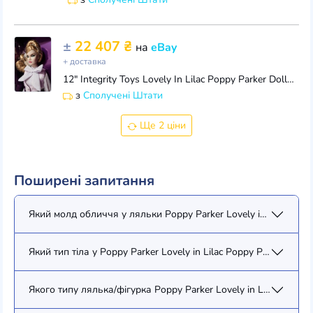
±
22 407 ₴
на
eBay
+ доставка
12" Integrity Toys Lovely In Lilac Poppy Parker Doll~LE 660~Legendary Convention
з
Сполучені Штати
Ще 2 ціни
Поширені запитання
Який молд обличчя у ляльки Poppy Parker Lovely in Lilac Popp
Який тип тіла у Poppy Parker Lovely in Lilac Poppy Parker (7719
Якого типу лялька/фігурка Poppy Parker Lovely in Lilac Poppy 