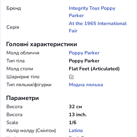
Бренд
Integrity Toys
Poppy
Parker
At the 1965 International
Серія
Fair
Головні характеристики
Молд обличчя
Poppy Parker
Тип тіла
Poppy Parker
Молд стопи
Flat Feet (Articulated)
Шарнірне тіло
Тип ляльки/фігурки
Модна лялька
Параметри
Висота
32 см
Висота
13 inch.
Scale
1/6
Колір молду (Скінтон)
Latino