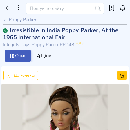
Poppy Parker
Irresistible in India Poppy Parker, At the
1965 International Fair
2013
Integrity Toys Poppy Parker PP048
Опис
Ціни
До колекції