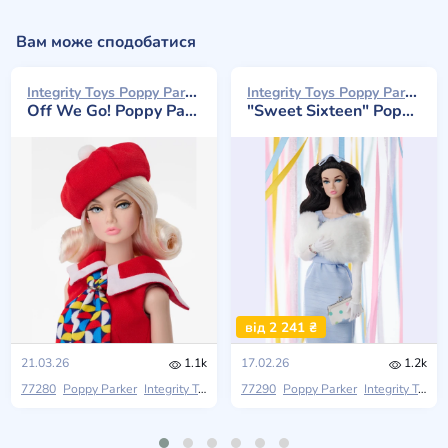
Вам може сподобатися
Integrity Toys Poppy Parker 2026
Integrity Toys Poppy Parker 2026
Off We Go! Poppy Parker
"Sweet Sixteen" Poppy Parker
від 2 241 ₴
21.03.26
1.1k
17.02.26
1.2k
77280
Poppy Parker
Integrity Toys
2026 W Club
77290
Poppy Parker
Integrity Toys