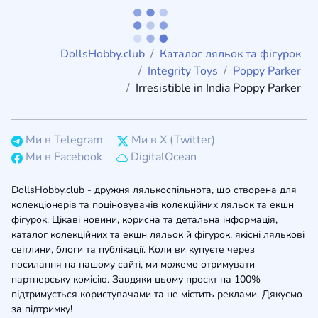
DollsHobby.club
Каталог ляльок та фігурок
Integrity Toys
Poppy Parker
Irresistible in India Poppy Parker
Ми в Telegram
Ми в X (Twitter)
Ми в Facebook
DigitalOcean
DollsHobby.club - дружня лялькоспільнота, що створена для
колекціонерів та поціновувачів колекційних ляльок та екшн
фігурок. Цікаві новини, корисна та детальна інформація,
каталог колекційних та екшн ляльок й фігурок, якісні лялькові
світлини, блоги та публікації. Коли ви купуєте через
посилання на нашому сайті, ми можемо отримувати
партнерську комісію. Завдяки цьому проєкт на 100%
підтримується користувачами та не містить реклами. Дякуємо
за підтримку!