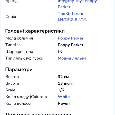
Бренд
Integrity Toys
Poppy
Parker
The Girl from
Серія
I.N.T.E.G.R.I.T.Y.
Головні характеристики
Молд обличчя
Poppy Parker
Тип тіла
Poppy Parker
Шарнірне тіло
Тип ляльки/фігурки
Модна лялька
Параметри
Висота
32 см
Висота
13 inch.
Scale
1/6
Колір молду (Скінтон)
White
Колір волосся
Raven
Додаткові характеристики