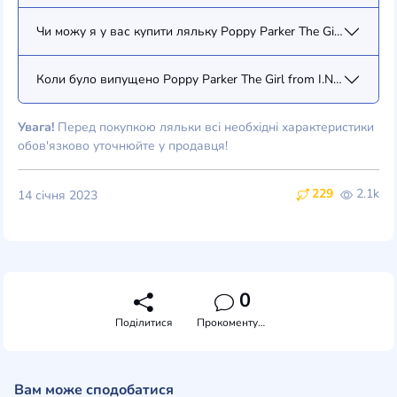
Чи можу я у вас купити ляльку Poppy Parker The Girl from I.N.T.
Коли було випущено Poppy Parker The Girl from I.N.T.E.G.R.I.T.Y
Увага!
Перед покупкою ляльки всі необхідні характеристики
обов'язково уточнюйте у продавця!
229
2.1k
14 січня 2023
0
Поділитися
Прокоментувати
Вам може сподобатися