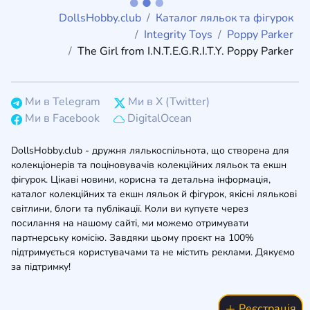
DollsHobby.club
Каталог ляльок та фігурок
Integrity Toys
Poppy Parker
The Girl from I.N.T.E.G.R.I.T.Y. Poppy Parker
Ми в Telegram
Ми в X (Twitter)
Ми в Facebook
DigitalOcean
DollsHobby.club - дружня лялькоспільнота, що створена для
колекціонерів та поціновувачів колекційних ляльок та екшн
фігурок. Цікаві новини, корисна та детальна інформація,
каталог колекційних та екшн ляльок й фігурок, якісні лялькові
світлини, блоги та публікації. Коли ви купуєте через
посилання на нашому сайті, ми можемо отримувати
партнерську комісію. Завдяки цьому проєкт на 100%
підтримується користувачами та не містить реклами. Дякуємо
за підтримку!
Реєстрація