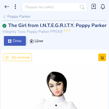
Poppy Parker
The Girl from I.N.T.E.G.R.I.T.Y. Poppy Parker
2014
Integrity Toys Poppy Parker PP059
Опис
Ціни
До колекції