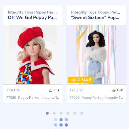
Integrity Toys Poppy Parker 2026
Integrity Toys Poppy Parker 2026
Off We Go! Poppy Parker
"Sweet Sixteen" Poppy Parker
від 2 244 ₴
21.03.26
1.1k
17.02.26
1.2k
77280
Poppy Parker
Integrity Toys
2026 W Club
77290
Poppy Parker
Integrity Toys