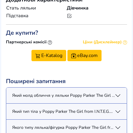
Стать ляльки
Дівчинка
Підставка
Де купити?
Партнерські комісії
Ціни (Дисклеймер)
E-Katalog
eBay.com
Поширені запитання
Який молд обличчя у ляльки Poppy Parker The Girl from I.N.T.E.G
Який тип тіла у Poppy Parker The Girl from I.N.T.E.G.R.I.T.Y. Pop
Якого типу лялька/фігурка Poppy Parker The Girl from I.N.T.E.G.