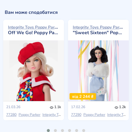
Вам може сподобатися
Integrity Toys Poppy Parker 2026
Integrity Toys Poppy Parker 2026
Off We Go! Poppy Parker
"Sweet Sixteen" Poppy Parker
від 2 244 ₴
21.03.26
1.1k
17.02.26
1.2k
77280
Poppy Parker
Integrity Toys
2026 W Club
77290
Poppy Parker
Integrity Toys