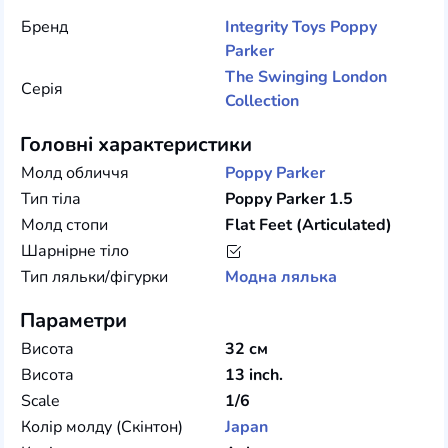
Бренд
Integrity Toys
Poppy
Parker
The Swinging London
Серія
Collection
Головні характеристики
Молд обличчя
Poppy Parker
Тип тіла
Poppy Parker 1.5
Молд стопи
Flat Feet (Articulated)
Шарнірне тіло
Тип ляльки/фігурки
Модна лялька
Параметри
Висота
32 см
Висота
13 inch.
Scale
1/6
Колір молду (Скінтон)
Japan