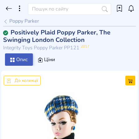
Poppy Parker
Positively Plaid Poppy Parker, The
Swinging London Collection
2017
Integrity Toys Poppy Parker PP121
Опис
Ціни
До колекції