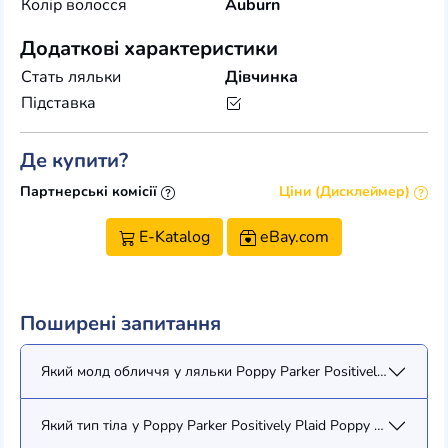
Колір волосся
Auburn
Додаткові характеристики
Стать ляльки
Дівчинка
Підставка
Де купити?
Партнерські комісії
Ціни (Дисклеймер)
E-Katalog
eBay.com
Поширені запитання
Який молд обличчя у ляльки Poppy Parker Positively Plaid Pop
Який тип тіла у Poppy Parker Positively Plaid Poppy Parker (PP