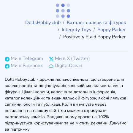
DollsHobby.club
Каталог ляльок та фігурок
Integrity Toys
Poppy Parker
Positively Plaid Poppy Parker
Ми в Telegram
Ми в X (Twitter)
Ми в Facebook
DigitalOcean
DollsHobby.club - дружня лялькоспільнота, що створена для
колекціонерів та поціновувачів колекційних ляльок та екшн
фігурок. Цікаві новини, корисна та детальна інформація,
каталог колекційних та екшн ляльок й фігурок, якісні лялькові
світлини, блоги та публікації. Коли ви купуєте через
посилання на нашому сайті, ми можемо отримувати
партнерську комісію. Завдяки цьому проєкт на 100%
підтримується користувачами та не містить реклами. Дякуємо
за підтримку!