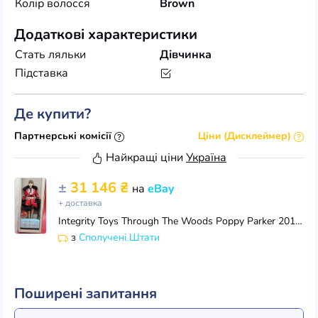
Колір волосся
Brown
Додаткові характеристики
Стать ляльки
Дівчинка
Підставка
Де купити?
Партнерські комісії
Ціни (Дисклеймер)
Найкращі ціни
Україна
±
31 146 ₴
на
eBay
+ доставка
Integrity Toys Through The Woods Poppy Parker 2017 Fashion Fairytale #PP126 NRFB
з
Сполучені Штати
Поширені запитання