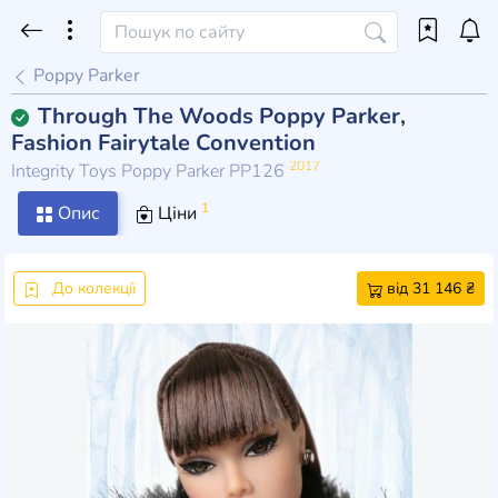
Poppy Parker
Through The Woods Poppy Parker,
Fashion Fairytale Convention
2017
Integrity Toys Poppy Parker PP126
1
Опис
Ціни
До колекції
від 31 146 ₴