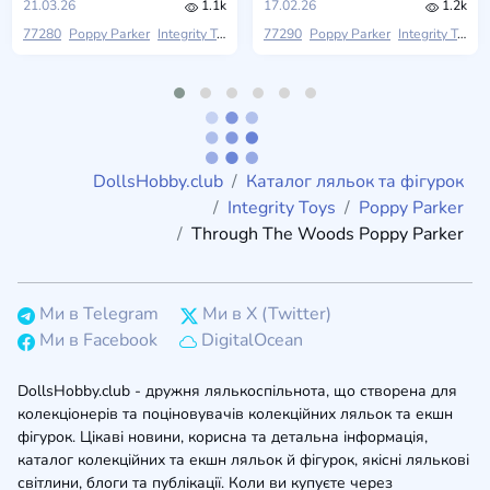
21.03.26
1.1k
17.02.26
1.2k
77280
Poppy Parker
Integrity Toys
2026 W Club
77290
Poppy Parker
Integrity Toys
DollsHobby.club
Каталог ляльок та фігурок
Integrity Toys
Poppy Parker
Through The Woods Poppy Parker
Ми в Telegram
Ми в X (Twitter)
Ми в Facebook
DigitalOcean
DollsHobby.club - дружня лялькоспільнота, що створена для
колекціонерів та поціновувачів колекційних ляльок та екшн
фігурок. Цікаві новини, корисна та детальна інформація,
каталог колекційних та екшн ляльок й фігурок, якісні лялькові
світлини, блоги та публікації. Коли ви купуєте через