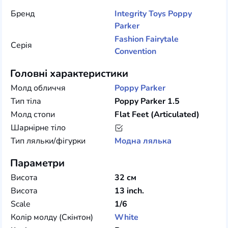
Бренд
Integrity Toys
Poppy
Parker
Fashion Fairytale
Серія
Convention
Головні характеристики
Молд обличчя
Poppy Parker
Тип тіла
Poppy Parker 1.5
Молд стопи
Flat Feet (Articulated)
Шарнірне тіло
Тип ляльки/фігурки
Модна лялька
Параметри
Висота
32 см
Висота
13 inch.
Scale
1/6
Колір молду (Скінтон)
White