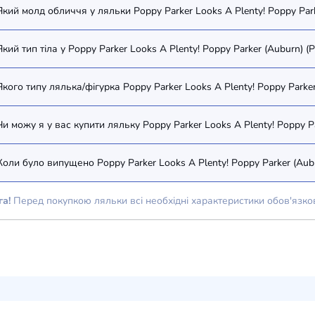
Який молд обличчя у ляльки Poppy Parker Looks A Plenty! Poppy Park
Який тип тіла у Poppy Parker Looks A Plenty! Poppy Parker (Auburn) (
Якого типу лялька/фігурка Poppy Parker Looks A Plenty! Poppy Parker
Чи можу я у вас купити ляльку Poppy Parker Looks A Plenty! Poppy P
Коли було випущено Poppy Parker Looks A Plenty! Poppy Parker (Aub
га!
Перед покупкою ляльки всі необхідні характеристики обов'язко