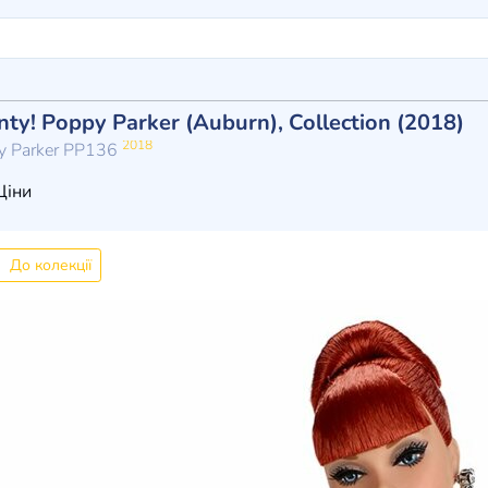
nty! Poppy Parker (Auburn), Collection (2018)
2018
py Parker PP136
іни
До колекції