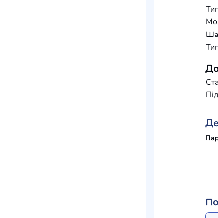
Тип
Мо
Шар
Тип
До
Ста
Під
Де
Пар
По