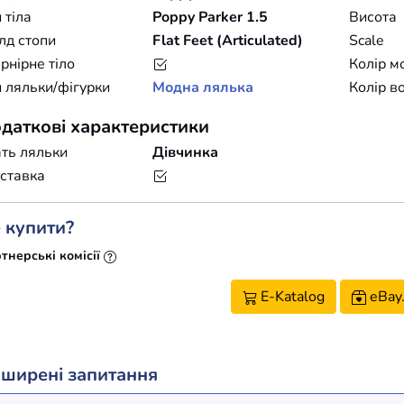
 тіла
Poppy Parker 1.5
Висота
лд стопи
Flat Feet (Articulated)
Scale
нірне тіло
Колір м
 ляльки/фігурки
Модна лялька
Колір в
даткові характеристики
ть ляльки
Дівчинка
ставка
 купити?
тнерські комісії
E-Katalog
eBay
ширені запитання