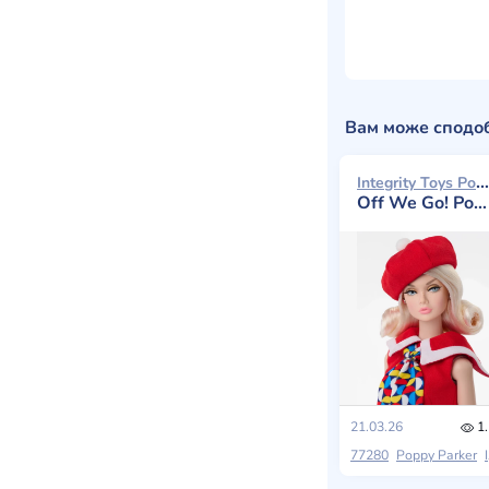
Вам може сподо
Integrity Toys Poppy Parker 2026
Off We Go! Poppy Parker
21.03.26
1.
77280
Poppy Parker
Integrity Toys