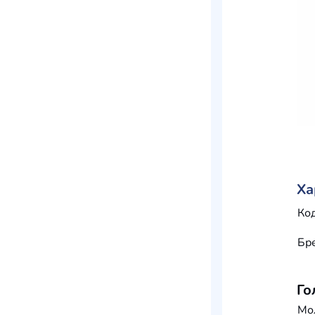
Ха
Код
Бр
Го
Мо