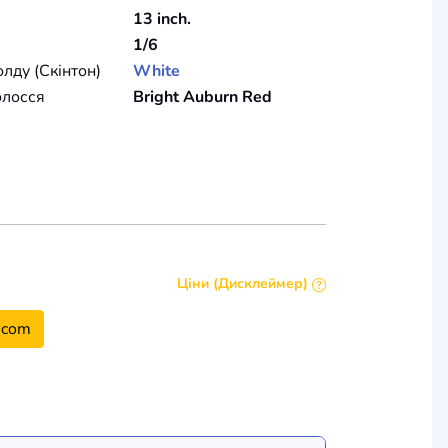
13 inch.
1/6
олду (Скінтон)
White
олосся
Bright Auburn Red
Ціни (Дисклеймер)
.com