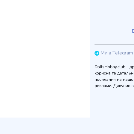
Ми в Telegram
DollsHobby.club - д
корисна та детальна
посилання на нашом
реклами. Дякуємо з