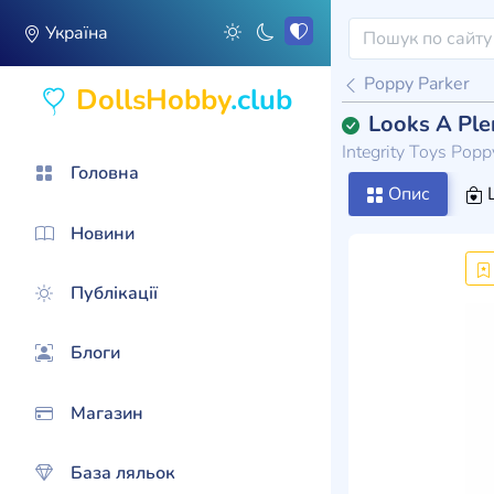
Україна
Poppy Parker
DollsHobby
.club
Looks A Ple
Integrity Toys Pop
Головна
Опис
Ц
Новини
Публікації
Блоги
Магазин
База ляльок