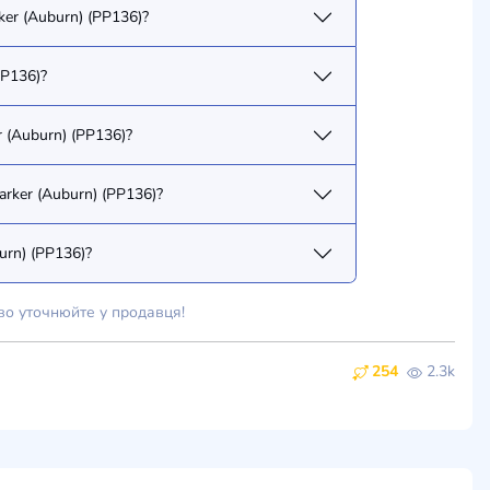
er (Auburn) (PP136)?
PP136)?
 (Auburn) (PP136)?
arker (Auburn) (PP136)?
urn) (PP136)?
во уточнюйте у продавця!
254
2.3k