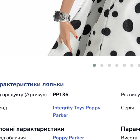
рактеристики ляльки
 продукту (Артикул)
PP136
Рік вип
енд
Integrity Toys
Poppy
Серія
Parker
ловні характеристики
Парам
лд обличчя
Poppy Parker
Висота