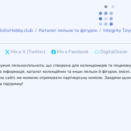
DollsHobby.club
Каталог ляльок та фігурок
Integrity Toy
Ми в X (Twitter)
Ми в Facebook
DigitalOcean
ружня лялькоспільнота, що створена для колекціонерів та поцінову
 інформація, каталог колекційних та екшн ляльок й фігурок, якісні л
у сайті, ми можемо отримувати партнерську комісію. Завдяки цьом
а підтримку!