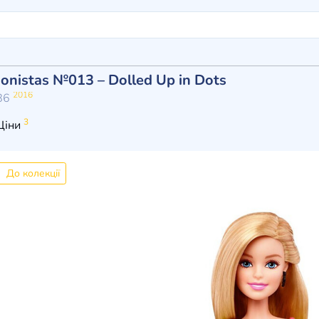
ionistas №013 – Dolled Up in Dots
2016
G86
3
Ціни
До колекції