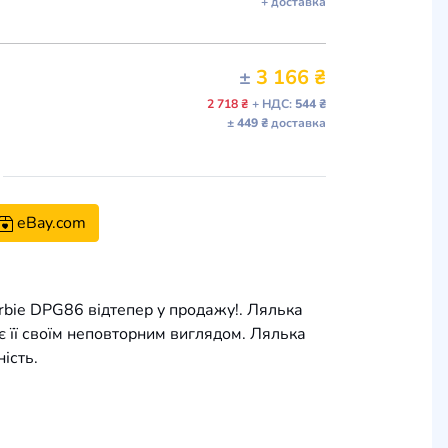
+ доставка
±
3 166 ₴
2 718 ₴
+ НДС:
544 ₴
± 449 ₴
доставка
eBay.com
rbie DPG86 відтепер у продажу!. Лялька
є її своїм неповторним виглядом. Лялька
ість.