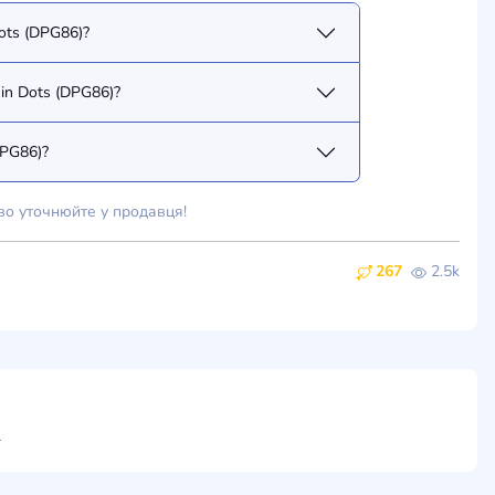
Якого типу лялька/фігурка Barbie Fashionistas №013 – Dolled Up in Dots (DPG86)?
Чи можу я у вас купити ляльку Barbie Fashionistas №013 – Dolled Up in Dots (DPG86)?
 Barbie Fashionistas №013 – Dolled Up in Dots (DPG86)?
во уточнюйте у продавця!
267
2.5k
ти