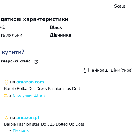
Scale
даткові характеристики
йбл
Black
ть ляльки
Дівчинка
 купити?
тнерські комісії
Найкращі ціни
Укра
на
amazon.com
Barbie Polka Dot Dress Fashionistas Doll
з
Сполучені Штати
на
amazon.pl
Barbie Fashionistas Doll 13 Dolled Up Dots
з
Польща