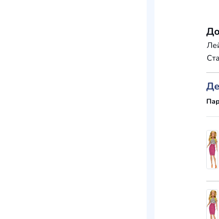
До
Ле
Ста
Де
Пар