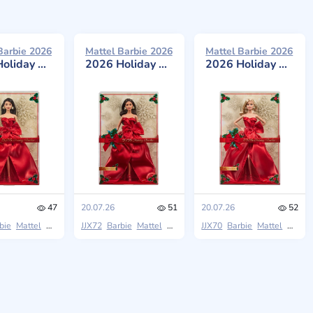
Barbie 2026
Mattel Barbie 2026
Mattel Barbie 2026
 with Dark Brown Hair
2026 Holiday Barbie with Brown Hair
2026 Holiday Barbie with Blonde Hair
47
20.07.26
51
20.07.26
52
bie
Mattel
Holiday Barbie
JJX72
Barbie
Mattel
Holiday Barbie
JJX70
Barbie
Mattel
Holida