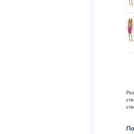
Роз
ств
ств
По