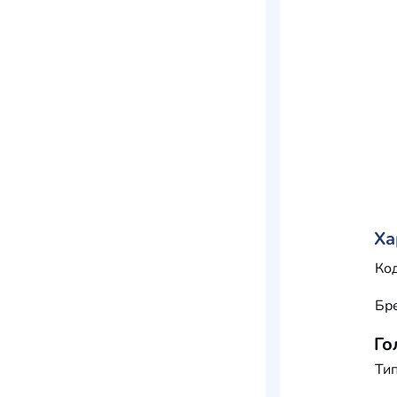
Ха
Код
Бр
Го
Тип