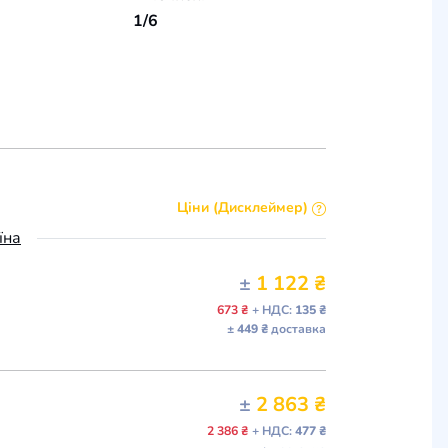
1/6
Ціни (Дисклеймер)
їна
±
1 122 ₴
673 ₴
+ НДС:
135 ₴
± 449 ₴
доставка
±
2 863 ₴
2 386 ₴
+ НДС:
477 ₴