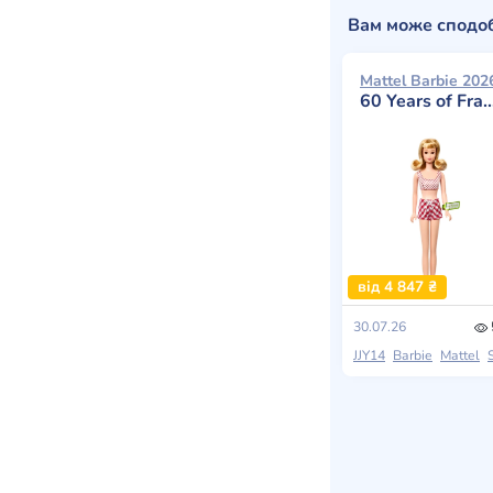
Вам може сподо
Mattel Barbie 202
60 Years of Francie
від 4 847 ₴
30.07.26
JJY14
Barbie
Mattel
Silks