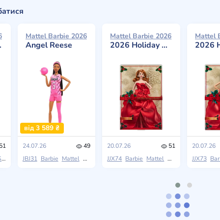
батися
6
Mattel Barbie 2026
Mattel Barbie 2026
Mattel 
Angel Reese
2026 Holiday Barbie with Red Hair
2026 Holiday Barbie
від 3 589 ₴
51
24.07.26
49
20.07.26
51
20.07.26
tone
JBJ31
Barbie
Mattel
Role Models
JJX74
Barbie
Mattel
Holiday Barbie
JJX73
Bar