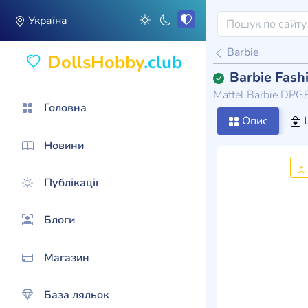
Україна
Barbie
DollsHobby
.club
Barbie Fash
Mattel Barbie DP
Головна
Опис
Новини
Публікації
Блоги
Магазин
База ляльок