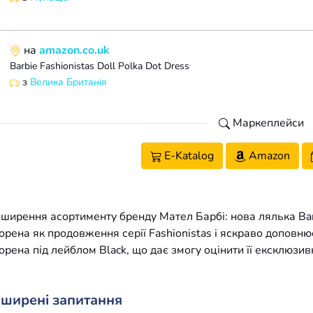
на
amazon.co.uk
Barbie Fashionistas Doll Polka Dot Dress
з
Велика Британія
Маркеплейси
E-Katalog
Amazon
ширення асортименту бренду Мател Барбі: нова лялька Ba
орена як продовження серії Fashionistas і яскраво доповню
орена під лейблом Black, що дає змогу оцінити її ексклюзивн
ширені запитання