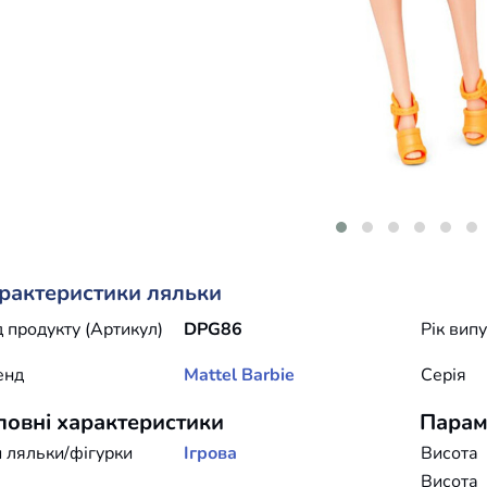
рактеристики ляльки
 продукту (Артикул)
DPG86
Рік вип
енд
Mattel
Barbie
Серія
ловні характеристики
Парам
 ляльки/фігурки
Ігрова
Висота
Висота