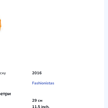
уску
2016
Fashionistas
етри
29 см
11.5 inch.