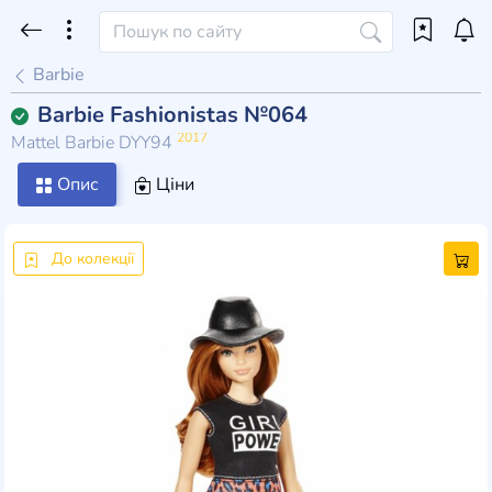
Barbie
Barbie Fashionistas №064
2017
Mattel Barbie DYY94
Опис
Ціни
До колекції