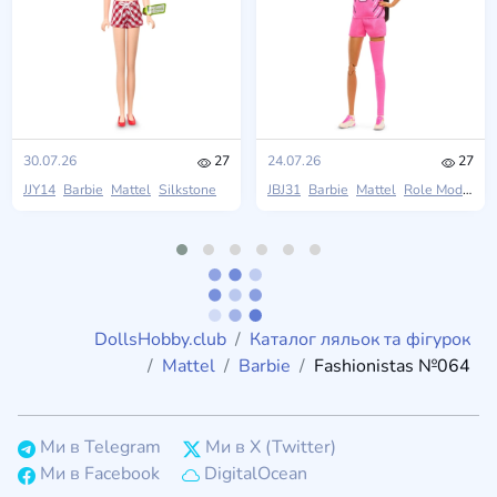
30.07.26
27
24.07.26
27
JJY14
Barbie
Mattel
Silkstone
JBJ31
Barbie
Mattel
Role Models
DollsHobby.club
Каталог ляльок та фігурок
Mattel
Barbie
Fashionistas №064
Ми в Telegram
Ми в X (Twitter)
Ми в Facebook
DigitalOcean