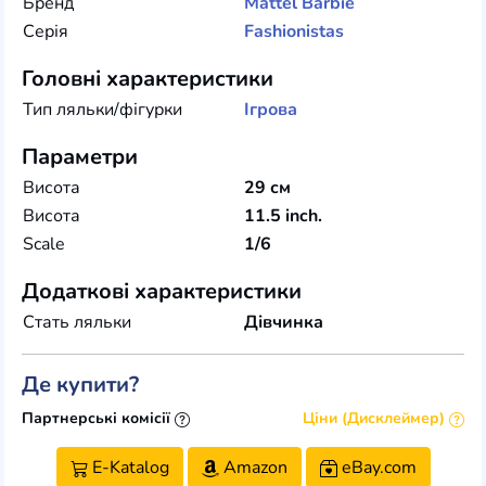
Бренд
Mattel
Barbie
Серія
Fashionistas
Головні характеристики
Тип ляльки/фігурки
Ігрова
Параметри
Висота
29 см
Висота
11.5 inch.
Scale
1/6
Додаткові характеристики
Стать ляльки
Дівчинка
Де купити?
Партнерські комісії
Ціни (Дисклеймер)
E-Katalog
Amazon
eBay.com