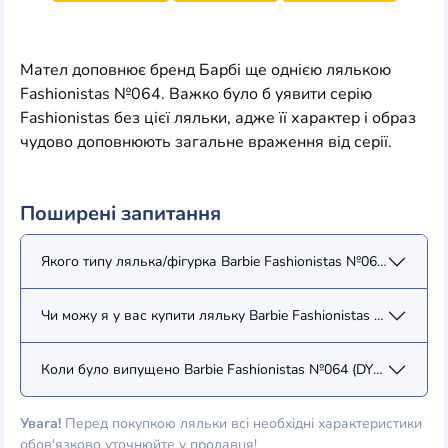
Мател доповнює бренд Барбі ще однією лялькою
Fashionistas №064. Важко було б уявити серію
Fashionistas без цієї ляльки, адже її характер і образ
чудово доповнюють загальне враження від серії.
Поширені запитання
Якого типу лялька/фігурка Barbie Fashionistas №064 (DYY94)?
Чи можу я у вас купити ляльку Barbie Fashionistas №064 (DYY
Коли було випущено Barbie Fashionistas №064 (DYY94)?
Увага!
Перед покупкою ляльки всі необхідні характеристики
обов'язково уточнюйте у продавця!