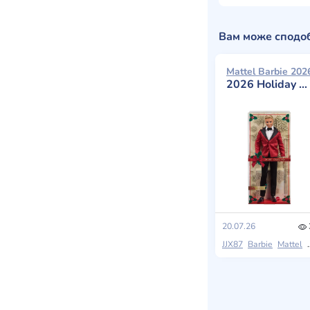
Вам може сподо
Mattel Barbie 202
2026 Holiday Ken with Blonde Hair
20.07.26
JJX87
Barbie
Mattel