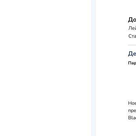
До
Ле
Ста
Де
Пар
Нов
пре
Bla