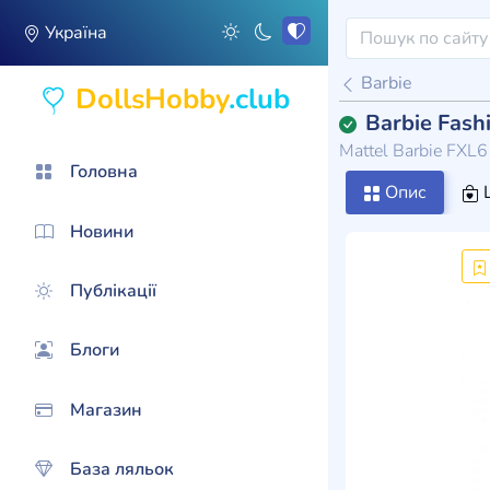
Україна
Barbie
DollsHobby
.club
Barbie Fash
Mattel Barbie FXL
Головна
Опис
Ц
Новини
Публікації
Блоги
Магазин
База ляльок