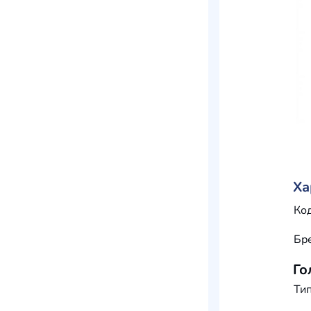
Ха
Код
Бр
Го
Тип