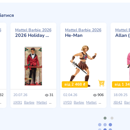
батися
6
Mattel Barbie 2026
Mattel Barbie 2026
Mattel 
2026 Holiday Ken with Black Hair
He-Man
Allan (Mi
від 2 468 ₴
від 1 34
32
20.07.26
31
02.04.26
906
18.09.25
Holiday Barbie
JJX91
Barbie
Mattel
Holiday Barbie
JJY03
Barbie
Mattel
Masters of the Uni
JBJ42
Bar