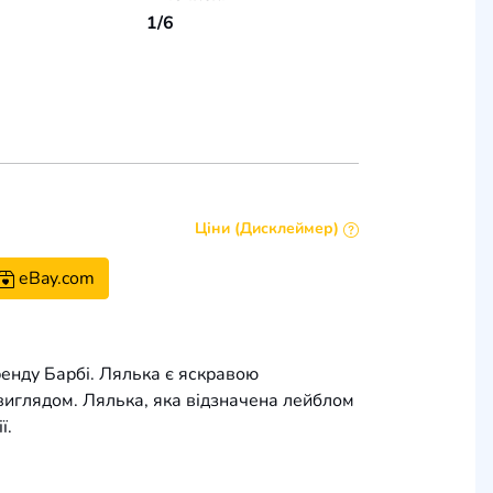
1/6
Ціни (Дисклеймер)
eBay.com
енду Барбі. Лялька є яскравою
 виглядом. Лялька, яка відзначена лейблом
ї.