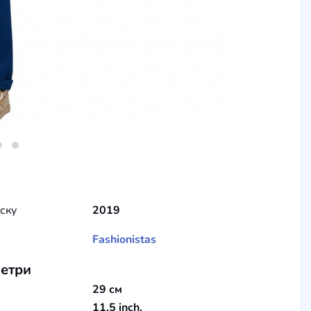
уску
2019
Fashionistas
етри
29 см
11.5 inch.