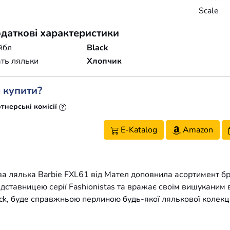
Scale
даткові характеристики
йбл
Black
ть ляльки
Хлопчик
 купити?
тнерські комісії
E-Katalog
Amazon
а лялька Barbie FXL61 від Мател доповнила асортимент бр
дставницею серії Fashionistas та вражає своїм вишуканим
ck, буде справжньою перлиною будь-якої лялькової колекці