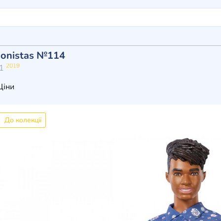
ionistas №114
2019
61
іни
До колекції