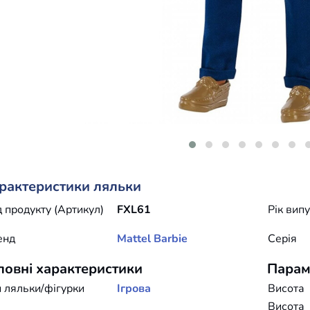
рактеристики ляльки
 продукту (Артикул)
FXL61
Рік вип
енд
Mattel
Barbie
Серія
ловні характеристики
Парам
 ляльки/фігурки
Ігрова
Висота
Висота