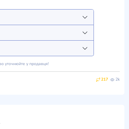
во уточнюйте у продавця!
217
2k
ти