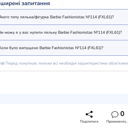
ширені запитання
Якого типу лялька/фігурка Barbie Fashionistas №114 (FXL61)?
Чи можу я у вас купити ляльку Barbie Fashionistas №114 (FXL61)?
Коли було випущено Barbie Fashionistas №114 (FXL61)?
га!
Перед покупкою ляльки всі необхідні характеристики обов'язко
0
Поділитися
Прокоментува