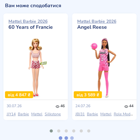
Вам може сподобатися
Mattel Barbie 2026
Mattel Barbie 2026
60 Years of Francie
Angel Reese
від 4 847 ₴
від 3 589 ₴
30.07.26
46
24.07.26
44
JJY14
Barbie
Mattel
Silkstone
JBJ31
Barbie
Mattel
Role Models