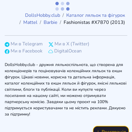
DollsHobby.club
Каталог ляльок та фігурок
Mattel
Barbie
Fashionistas #X7870 (2013)
Ми в Telegram
Ми в X (Twitter)
Ми в Facebook
DigitalOcean
DollsHobby.club - дружня лялькоспільнота, що створена для
колекціонерів та поціновувачів колекційних ляльок та екшн
фігурок. Цікаві новини, корисна та детальна інформація,
каталог колекційних та екшн ляльок й фігурок, якісні лялькові
світлини, блоги та публікації. Коли ви купуєте через
посилання на нашому сайті, ми можемо отримувати
партнерську комісію. Завдяки цьому проєкт на 100%
підтримується користувачами та не містить реклами. Дякуємо
за підтримку!