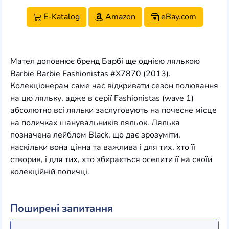
E-Katalog
Amazon
eBay.com
Мател доповнює бренд Барбі ще однією лялькою
Barbie Barbie Fashionistas #X7870 (2013).
Колекціонерам саме час відкривати сезон полювання
на цю ляльку, адже в серії Fashionistas (wave 1)
абсолютно всі ляльки заслуговують на почесне місце
на поличках шанувальників ляльок. Лялька
позначена лейблом Black, що дає зрозуміти,
наскільки вона цінна та важлива і для тих, хто її
створив, і для тих, хто збирається оселити її на своїй
колекційній поличці.
Поширені запитання