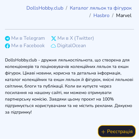
DollsHobby.club
Каталог ляльок та фігурок
Hasbro
Marvel
Ми в Telegram
Ми в X (Twitter)
Ми в Facebook
DigitalOcean
DollsHobby.club - дружня лялькоспільнота, що створена для
колекціонерів та поціновувачів колекційних ляльок та екшн
фігурок. Цікаві новини, корисна та детальна інформація,
каталог колекційних та екшн ляльок й фігурок, якісні лялькові
світлини, блоги та публікації. Коли ви купуєте через
посилання на нашому сайті, ми можемо отримувати
партнерську комісію. Завдяки цьому проєкт на 100%
підтримується користувачами та не містить реклами. Дякуємо
за підтримку!
Реєстрація