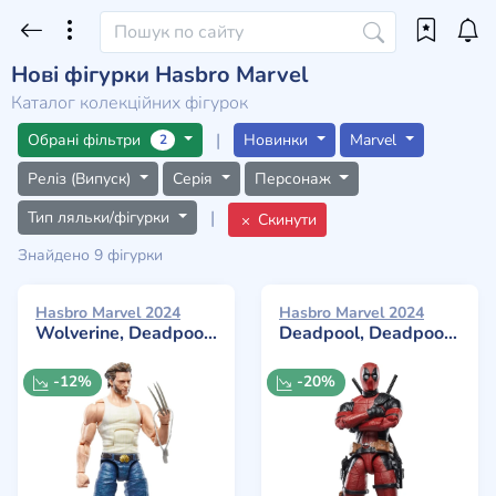
Нові фігурки Hasbro Marvel
Каталог колекційних фігурок
|
Обрані фільтри
Новинки
Marvel
2
Реліз (Випуск)
Серія
Персонаж
|
Тип ляльки/фігурки
Скинути
Знайдено 9 фігурки
Hasbro Marvel 2024
Hasbro Marvel 2024
Wolverine, Deadpool 2
Deadpool, Deadpool 2
-12%
-20%