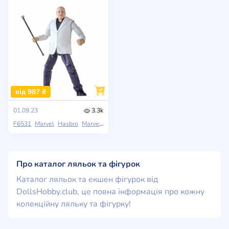
від 987 ₴
01.09.23
3.3k
F6531
Marvel
Hasbro
Marvel Legends Series
Про каталог ляльок та фігурок
Каталог ляльок та екшен фігурок від
DollsHobby.club, це повна інформація про кожну
колекційну ляльку та фігурку!