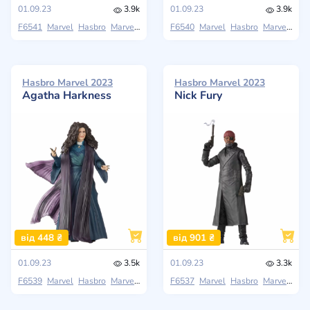
01.09.23
3.9k
01.09.23
3.9k
F6541
Marvel
Hasbro
Marvel Legends Series
F6540
Marvel
Hasbro
Marvel Legends Series
Hasbro Marvel 2023
Hasbro Marvel 2023
Agatha Harkness
Nick Fury
від 448 ₴
від 901 ₴
01.09.23
3.5k
01.09.23
3.3k
F6539
Marvel
Hasbro
Marvel Legends Series
F6537
Marvel
Hasbro
Marvel Legends Series