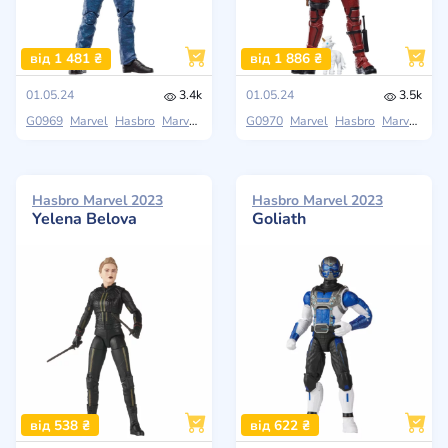
від 1 481 ₴
від 1 886 ₴
01.05.24
3.4k
01.05.24
3.5k
G0969
Marvel
Hasbro
Marvel Legends Series
G0970
Marvel
Hasbro
Marvel Legends Series
Hasbro Marvel 2023
Hasbro Marvel 2023
Yelena Belova
Goliath
від 538 ₴
від 622 ₴