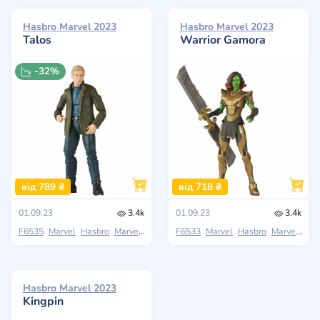
Hasbro Marvel 2023
Hasbro Marvel 2023
Talos
Warrior Gamora
-32%
від 789 ₴
від 718 ₴
01.09.23
3.4k
01.09.23
3.4k
F6535
Marvel
Hasbro
Marvel Legends Series
F6533
Marvel
Hasbro
Marvel Legends Series
Hasbro Marvel 2023
Kingpin