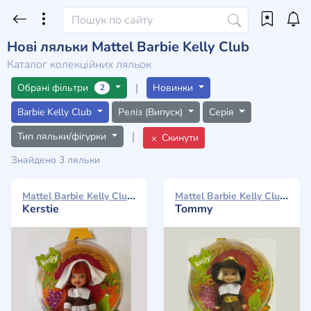
Нові ляльки Mattel Barbie Kelly Club
Каталог колекційних ляльок
|
Обрані фільтри
Новинки
2
Barbie Kelly Club
Реліз (Випуск)
Серія
|
Тип ляльки/фігурки
Скинути
Знайдено 3 ляльки
Mattel Barbie Kelly Club 2004
Mattel Barbie Kelly Club 2004
Kerstie
Tommy