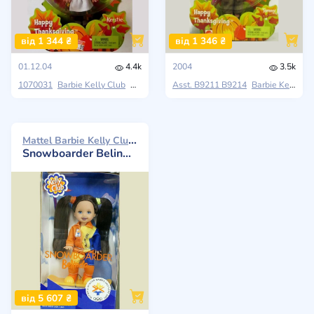
від 1 344 ₴
від 1 346 ₴
01.12.04
4.4k
2004
3.5k
1070031
Barbie Kelly Club
Mattel
Happy Thanksgiving
Asst. B9211 B9214
Barbie Kelly Club
Mattel Barbie Kelly Club 2002
Snowboarder Belinda Winter Olymic Games Salt Lake 2002
від 5 607 ₴