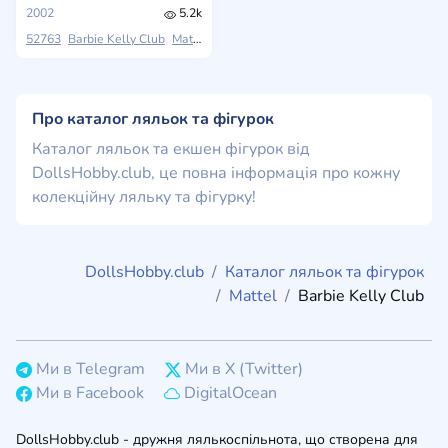
2002
5.2k
52763
Barbie Kelly Club
Mattel
Winter Olymic Games Salt Lake 2002
Про каталог ляльок та фігурок
Каталог ляльок та екшен фігурок від
DollsHobby.club, це повна інформація про кожну
колекційну ляльку та фігурку!
DollsHobby.club
Каталог ляльок та фігурок
Mattel
Barbie Kelly Club
Ми в Telegram
Ми в X (Twitter)
Ми в Facebook
DigitalOcean
DollsHobby.club - дружня лялькоспільнота, що створена для