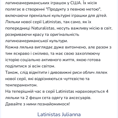
латиноамериканських іграшок у США. Їх місія
полягає в створенні "Продукту з певною метою",
включаючи преміальні культурні іграшки для дітей.
Ляльки нової серії Latinistas, так само, як їх
попередниці Naturalistas, несуть важливу місію в світ,
розкриваючи красу та оригінальність
латиноамериканської культури.
Кожна лялька виглядає дуже витончено, але разом з
тим яскраво і сміливо, та має свою захоплюючу
історію соціально активного життя, якою готова
поділитися зі всім світом.
Також, слід відмітити і дивовижні риси облич лялек
нової серії, які відрізняються чуттєвістю та
темпераментом.
На теперішній час в серії Latinistas нараховується 4
ляльки та 2 фешн сета одягу та аксесуарів.
Давайте з ними познайомимося!
Latinistas Julianna