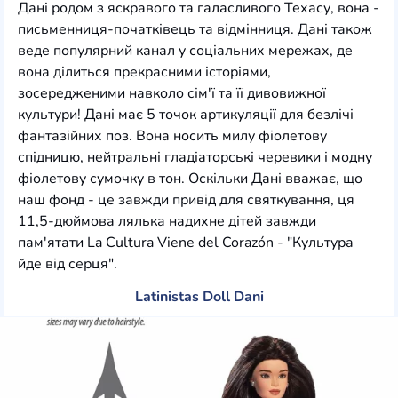
Дані родом з яскравого та галасливого Техасу, вона -
письменниця-початківець та відмінниця. Дані також
веде популярний канал у соціальних мережах, де
вона ділиться прекрасними історіями,
зосередженими навколо сім'ї та її дивовижної
культури! Дані має 5 точок артикуляції для безлічі
фантазійних поз. Вона носить милу фіолетову
спідницю, нейтральні гладіаторські черевики і модну
фіолетову сумочку в тон. Оскільки Дані вважає, що
наш фонд - це завжди привід для святкування, ця
11,5-дюймова лялька надихне дітей завжди
пам'ятати La Cultura Viene del Corazón - "Культура
йде від серця".
Latinistas Doll Dani