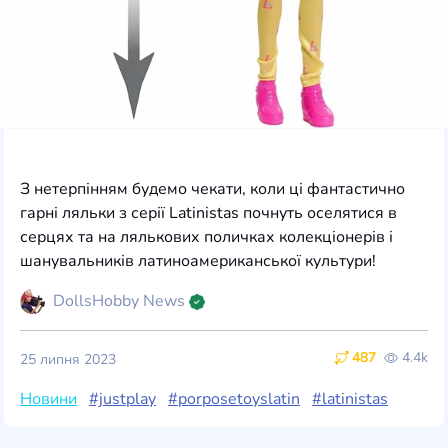
З нетерпінням будемо чекати, коли ці фантастично
гарні ляльки з серії Latinistas почнуть оселятися в
серцях та на лялькових поличках колекціонерів і
шанувальників латиноамериканської культури!
DollsHobby News
487
4.4k
25 липня 2023
Новини
#justplay
#porposetoyslatin
#latinistas