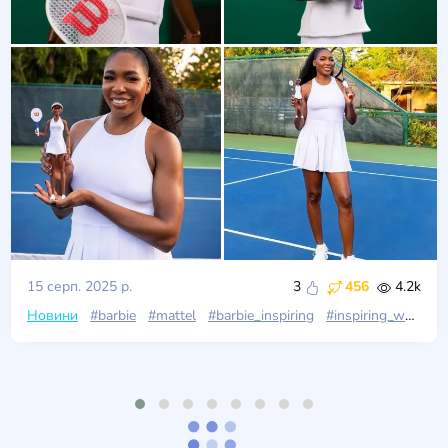
15 серп. 2025 р.
3
456
4.2k
Новини
#barbie
#mattel
#barbie_inspiring
#inspiring_women