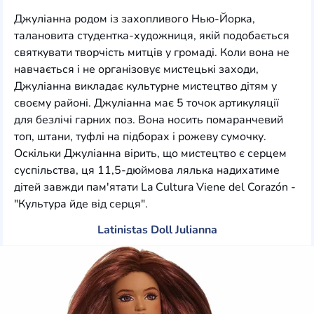
Джуліанна родом із захопливого Нью-Йорка,
талановита студентка-художниця, якій подобається
святкувати творчість митців у громаді. Коли вона не
навчається і не організовує мистецькі заходи,
Джуліанна викладає культурне мистецтво дітям у
своєму районі. Джуліанна має 5 точок артикуляції
для безлічі гарних поз. Вона носить помаранчевий
топ, штани, туфлі на підборах і рожеву сумочку.
Оскільки Джуліанна вірить, що мистецтво є серцем
суспільства, ця 11,5-дюймова лялька надихатиме
дітей завжди пам'ятати La Cultura Viene del Corazón -
"Культура йде від серця".
Latinistas Doll Julianna