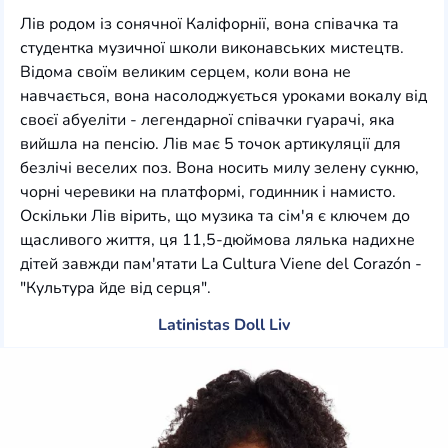
Лів родом із сонячної Каліфорнії, вона співачка та
студентка музичної школи виконавських мистецтв.
Відома своїм великим серцем, коли вона не
навчається, вона насолоджується уроками вокалу від
своєї абуеліти - легендарної співачки гуарачі, яка
вийшла на пенсію. Лів має 5 точок артикуляції для
безлічі веселих поз. Вона носить милу зелену сукню,
чорні черевики на платформі, годинник і намисто.
Оскільки Лів вірить, що музика та сім'я є ключем до
щасливого життя, ця 11,5-дюймова лялька надихне
дітей завжди пам'ятати La Cultura Viene del Corazón -
"Культура йде від серця".
Latinistas Doll Liv