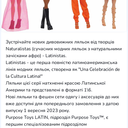
Зустрічайте нових дивовижних ляльок від творців
Naturalistas (сучасних модних ляльок з натуральними
зачісками афро) - Latinistas.
Latinistas - це перша повністю латиноамериканська
лінія модних ляльок, створена як "Una Celebración de
la Cultura Latina!"
Ляльки цієї серії натхненні красою Латинської
Америки та представлені в форматі 1\6.
Нові ляльки та фешен сети одягу і аксесуарів до них
вже доступні для попереднього замовлення з датою
випуску 1 вересня 2023 року.
Purpose Toys LATIN, підрозділ Purpose Toys™, є
першим спеціалізованим підрозділом