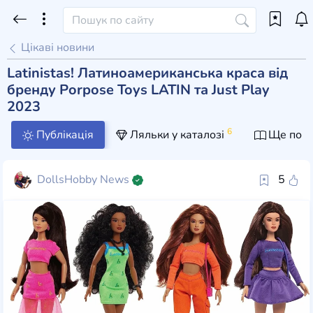
Цікаві новини
Latinistas! Латиноамериканська краса від
бренду Porpose Toys LATIN та Just Play
2023
6
Публікація
Ляльки у каталозі
Ще пост
DollsHobby News
5