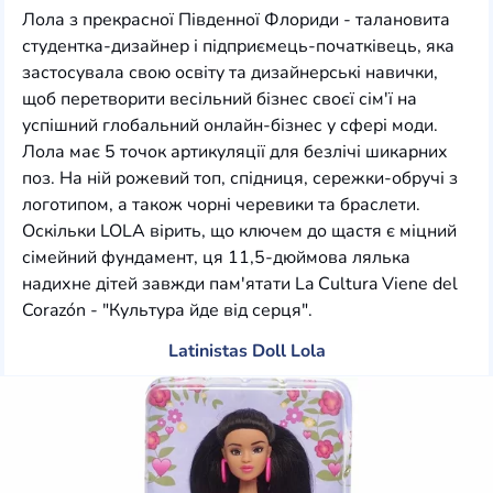
Лола з прекрасної Південної Флориди - талановита
студентка-дизайнер і підприємець-початківець, яка
застосувала свою освіту та дизайнерські навички,
щоб перетворити весільний бізнес своєї сім'ї на
успішний глобальний онлайн-бізнес у сфері моди.
Лола має 5 точок артикуляції для безлічі шикарних
поз. На ній рожевий топ, спідниця, сережки-обручі з
логотипом, а також чорні черевики та браслети.
Оскільки LOLA вірить, що ключем до щастя є міцний
сімейний фундамент, ця 11,5-дюймова лялька
надихне дітей завжди пам'ятати La Cultura Viene del
Corazón - "Культура йде від серця".
Latinistas Doll Lola