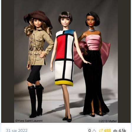
31 sie 2022
0
488
4.5k