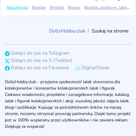
Aktualności
#barbie
#mattel
#news
#barbie_platinum_label
#b
DollsHobby.club
Szukaj na stronie
Dołącz do nas na Telegram
Dołącz do nas na X (Twitter)
Dołącz do nas na Facebook
DigitalOcean
DollsHobby.club - przyjazna społeczność lalek stworzona dla
kolekcjonerów i koneserów kolekcjonerskich lalek i figurek.
Ciekawe wiadomości, przydatne i szczegółowe informacje, katalog
lalek i figurek kolekcjonerskich i akcji, wysokiej jakości zdjęcia lalek,
blogi i publikacje. Kupując za pośrednictwem linków na naszej
stronie, możemy otrzymać prowizję partnerską. Dzięki temu projekt
jest w 100% wspierany przez użytkowników i nie zawiera reklam.
Dziękuję za wsparcie!