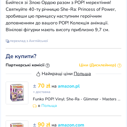
Бийтеся зі Злою Ордою разом з POP! мерехтіння!
Святкуйте 40-ту річницю She-Ra: Princess of Power,
зробивши цю принцесу наступним героїчним
доповненням до вашого POP! Колекція анімації.
Вінілові фігурки мають висоту приблизно 9,7 см.
переклад з Англійської
Де купити?
Партнерські комісії
Ціни (Дисклеймер)
Найкращі ціни
Польща
±
70 zł
на
amazon.pl
+ доставка
Funko POP! Vinyl: She-Ra - Glimmer - Masters of the Universe - Władcy Wszechświata - Figurka kolekcjonerska z winylu - pomysł na prezent - oficjalny t
в
Польща
±
90 zł
на
amazon.com