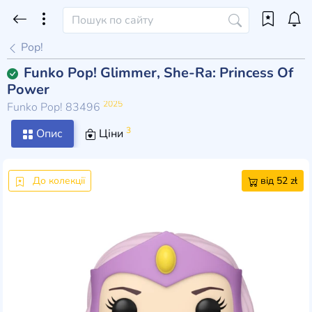
Pop!
Funko Pop! Glimmer, She-Ra: Princess Of
Power
2025
Funko Pop! 83496
3
Опис
Ціни
До колекції
від 52 zł