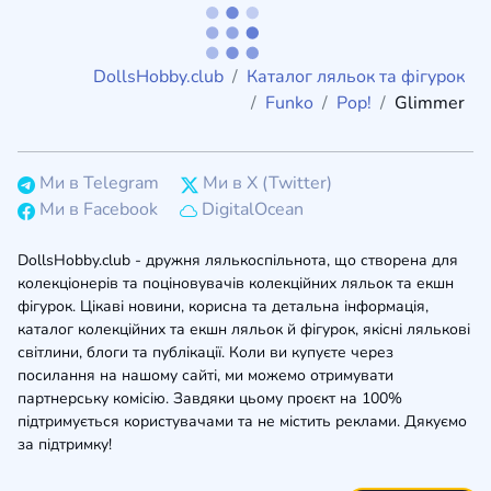
DollsHobby.club
Каталог ляльок та фігурок
Funko
Pop!
Glimmer
Ми в Telegram
Ми в X (Twitter)
Ми в Facebook
DigitalOcean
DollsHobby.club - дружня лялькоспільнота, що створена для
колекціонерів та поціновувачів колекційних ляльок та екшн
фігурок. Цікаві новини, корисна та детальна інформація,
каталог колекційних та екшн ляльок й фігурок, якісні лялькові
світлини, блоги та публікації. Коли ви купуєте через
посилання на нашому сайті, ми можемо отримувати
партнерську комісію. Завдяки цьому проєкт на 100%
підтримується користувачами та не містить реклами. Дякуємо
за підтримку!