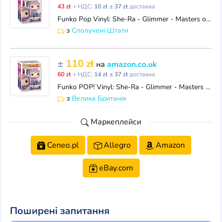
43 zł
+ НДС:
10 zł
± 37 zł
доставка
Funko Pop Vinyl: She-Ra - Glimmer - Masters of The Universe - Collectable Vinyl Figure - Gift Idea - Official Merchandise - Toys for Kids & Adults - S
з
Сполучені Штати
±
110 zł
на
amazon.co.uk
60 zł
+ НДС:
14 zł
± 37 zł
доставка
Funko POP! Vinyl: She-Ra - Glimmer - Masters of The Universe - Vinyl Collectible Figure - Gift Idea - Official Merchandise - Toy for Children and Adul
з
Велика Британія
Маркеплейси
Ceneo.pl
Allegro
Amazon
eBay.com
Поширені запитання