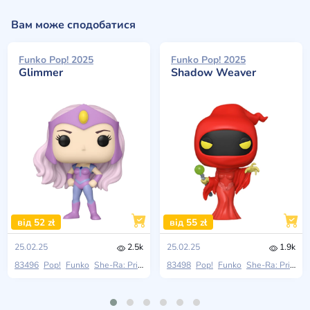
Вам може сподобатися
Funko Pop! 2025
Funko Pop! 2025
Glimmer
Shadow Weaver
від 52 zł
від 55 zł
25.02.25
2.5k
25.02.25
1.9k
83496
Pop!
Funko
She-Ra: Princess Of Power
83498
Pop!
Funko
She-Ra: Princess Of Power