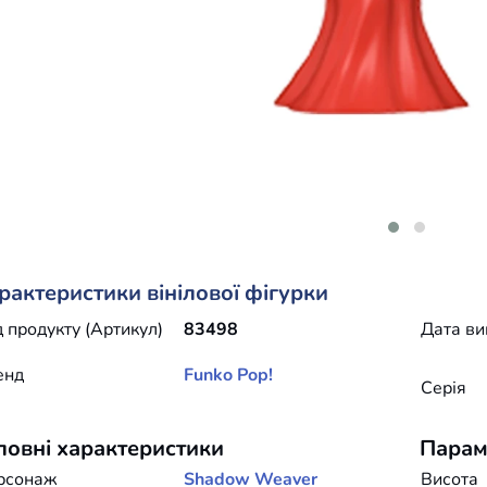
рактеристики вінілової фігурки
 продукту (Артикул)
83498
Дата ви
енд
Funko
Pop!
Серія
ловні характеристики
Парам
рсонаж
Shadow Weaver
Висота