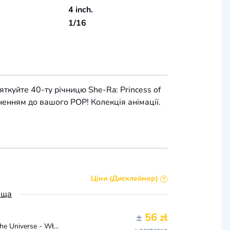
4 inch.
1/16
ткуйте 40-ту річницю She-Ra: Princess of
енням до вашого POP! Колекція анімації.
Ціни (Дисклеймер)
ьща
±
56 zł
Funko POP! Vinyl: She-Ra - Shadow Weaver - Masters Of The Universe - Władcy Wszechświata - Figurka kolekcjonerska z winylu - pomysł na prezent - oficj