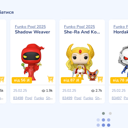
батися
Funko Pop! 2025
Funko Pop! 2025
Funko P
Shadow Weaver
She-Ra And Kowl
Horda
від 56 zł
від 87 zł
від 78 z
5k
25.02.25
1.9k
25.02.25
2.7k
25.02.25
Power
83498
Pop!
Funko
She-Ra: Princess Of Power
83499
Pop!
Funko
She-Ra: Princess Of Power
83497
Po