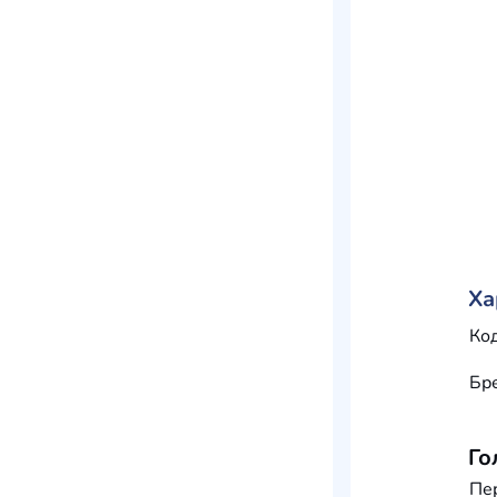
Ха
Код
Бр
Го
Пе