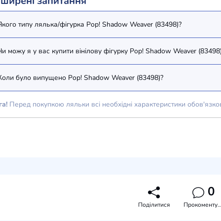
ширені запитання
Якого типу лялька/фігурка Pop! Shadow Weaver (83498)?
Чи можу я у вас купити вінілову фігурку Pop! Shadow Weaver (83498
Коли було випущено Pop! Shadow Weaver (83498)?
га!
Перед покупкою ляльки всі необхідні характеристики обов'язко
0
Поділитися
Прокоментува