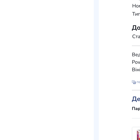
Но
Тип
До
Ста
Вед
Pow
Він
пе
Де
Пар