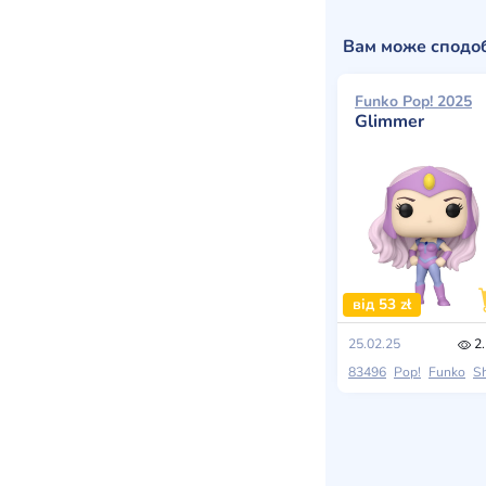
Вам може сподо
Funko Pop! 2025
Glimmer
від 53 zł
25.02.25
2.
83496
Pop!
Funko
She-Ra: Princess Of 