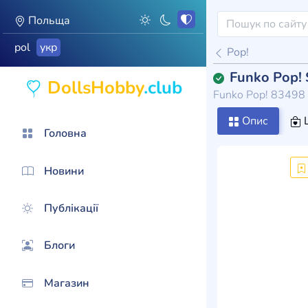
Польща
pol
укр
Pop!
Funko Pop! 
DollsHobby
.club
Funko Pop! 83498
Опис
Головна
Новини
Публікації
Блоги
Магазин