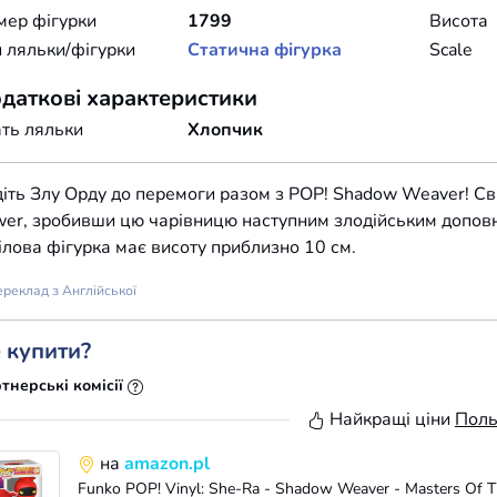
мер фігурки
1799
Висота
 ляльки/фігурки
Статична фігурка
Scale
даткові характеристики
ть ляльки
Хлопчик
іть Злу Орду до перемоги разом з POP! Shadow Weaver! Свя
er, зробивши цю чарівницю наступним злодійським доповн
ілова фігурка має висоту приблизно 10 см.
реклад з Англійської
 купити?
тнерські комісії
Найкращі ціни
Пол
на
amazon.pl