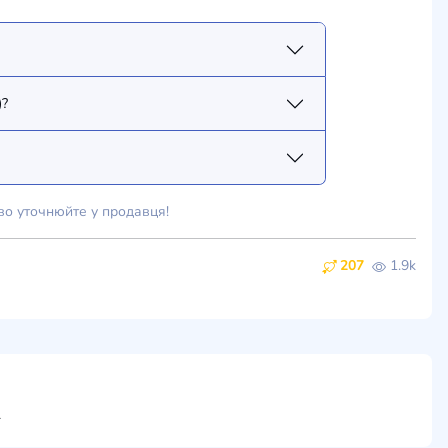
)?
во уточнюйте у продавця!
207
1.9k
ти