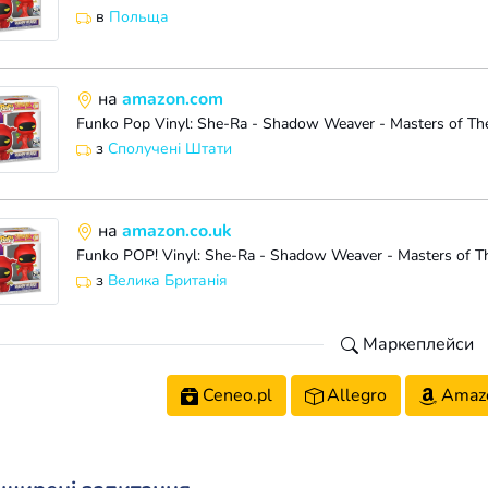
в
Польща
на
amazon.com
з
Сполучені Штати
на
amazon.co.uk
з
Велика Британія
Маркеплейси
Ceneo.pl
Allegro
Amaz