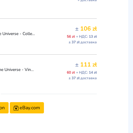
+ доставка
±
106 zł
Funko Pop Vinyl: She-Ra - Shadow Weaver - Masters of The Universe - Collectable Vinyl Figure - Gift Idea - Official Merchandise - Toys for Kids & Adul
56 zł
+ НДС:
13 zł
± 37 zł
доставка
±
111 zł
Funko POP! Vinyl: She-Ra - Shadow Weaver - Masters of The Universe - Vinyl Collectible Figure - Gift Idea - Official Merchandise - Toy for Children an
60 zł
+ НДС:
14 zł
± 37 zł
доставка
on
eBay.com