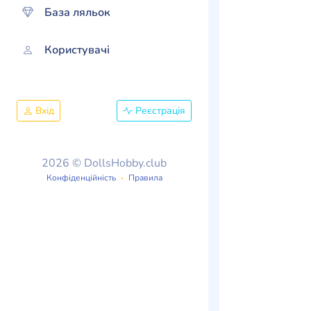
База ляльок
Користувачі
Вхід
Реєстрація
2026 © DollsHobby.club
Конфіденційність
Правила