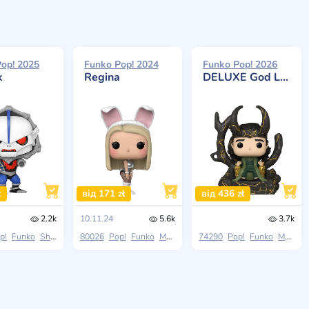
op! 2025
Funko Pop! 2024
Funko Pop! 2026
k
Regina
DELUXE God Loki
ł
від 171 zł
від 436 zł
2.2k
10.11.24
5.6k
3.7k
p!
Funko
She-Ra: Princess Of Power
80026
Pop!
Funko
Mean Girls
74290
Pop!
Funko
Marvel Studios Loki (Season 2)